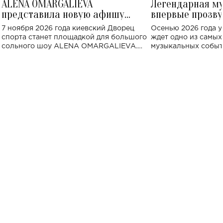
ALENA OMARGALIEVA
Легендарная м
представила новую афишу
впервые прозву
большого концерта во Дворце
Украине: где со
7 ноября 2026 года киевский Дворец
Осенью 2026 года у
спорта
спорта станет площадкой для большого
ждет одно из самы
сольного шоу ALENA OMARGALIEVA.
музыкальных событ
Концерт получил символичное название
«Не пьяная — влюбленная».