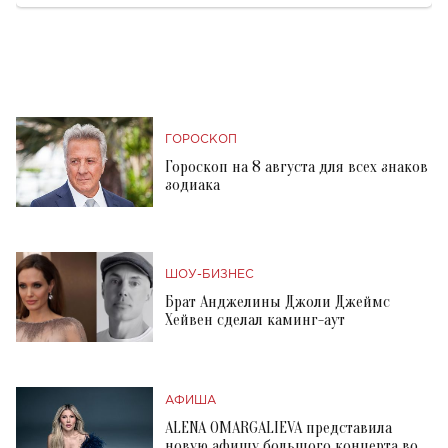
ГОРОСКОП
Гороскоп на 8 августа для всех знаков
зодиака
ШОУ-БИЗНЕС
Брат Анджелины Джоли Джеймс
Хейвен сделал каминг-аут
АФИША
ALENA OMARGALIEVA представила
новую афишу большого концерта во