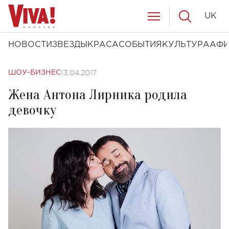
UK
НОВОСТИ
ЗВЕЗДЫ
КРАСА
СОБЫТИЯ
КУЛЬТУРА
АФ
13.04.2017
ШОУ-БИЗНЕС
Жена Антона Лирника родила
девочку