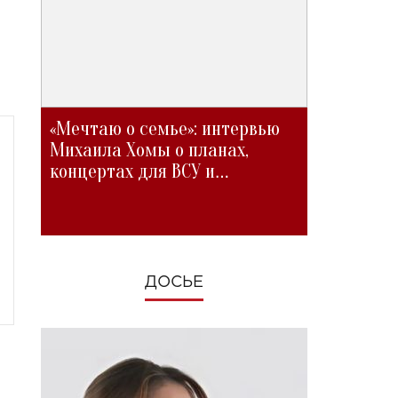
«Мечтаю о семье»: интервью
Михаила Хомы о планах,
концертах для ВСУ и
изменениях во время войны
ДОСЬЕ