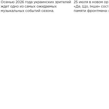
Украине: где состоится концерт
Клименко: более
Осенью 2026 года украинских зрителей
25 июля в новом op
исполнят песн
ждет одно из самых ожидаемых
«Де, Що, Інше» сос
музыкальных событий сезона.
памяти фронтмена
Михаила Клименко. 
особенный музыкал
посвященный артист
стало символом ис
настоящей любви.