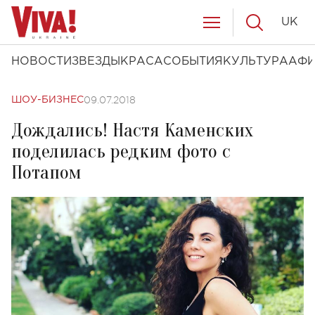
UK
НОВОСТИ
ЗВЕЗДЫ
КРАСА
СОБЫТИЯ
КУЛЬТУРА
АФ
09.07.2018
ШОУ-БИЗНЕС
Дождались! Настя Каменских
поделилась редким фото с
Потапом