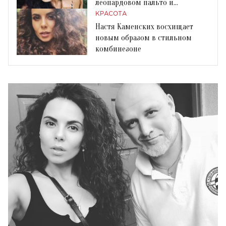
леопардовом пальто и
ботфортах
КРАСОТА
Настя Каменских восхищает
новым образом в стильном
комбинезоне