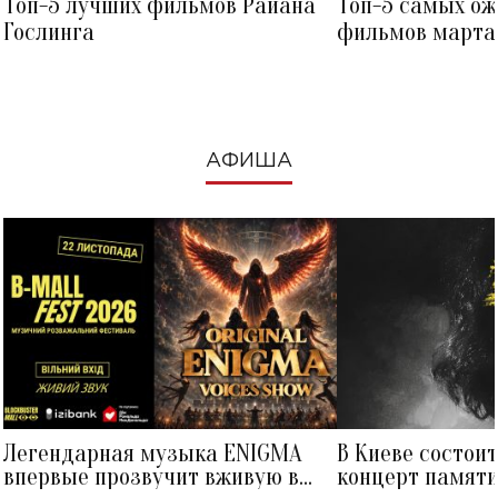
Топ-5 лучших фильмов Райана
Топ-5 самых о
Гослинга
фильмов марта 
посмотреть в к
АФИША
Легендарная музыка ENIGMA
В Киеве состои
впервые прозвучит вживую в
концерт памят