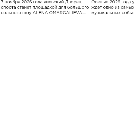
большого концерта во Дворце
Украине: где со
7 ноября 2026 года киевский Дворец
Осенью 2026 года у
спорта
спорта станет площадкой для большого
ждет одно из самы
сольного шоу ALENA OMARGALIEVA.
музыкальных событ
Концерт получил символичное название
«Не пьяная — влюбленная».