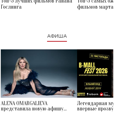
Топ-5 лучших фильмов Райана
Топ-5 самых о
Гослинга
фильмов марта 
посмотреть в к
АФИША
ALENA OMARGALIEVA
Легендарная м
представила новую афишу
впервые прозву