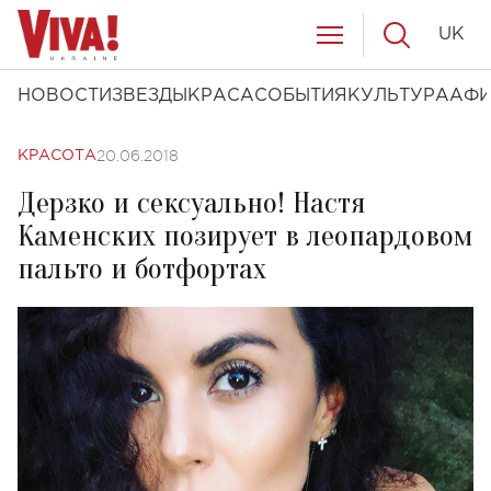
UK
НОВОСТИ
ЗВЕЗДЫ
КРАСА
СОБЫТИЯ
КУЛЬТУРА
АФ
20.06.2018
КРАСОТА
Дерзко и сексуально! Настя
Каменских позирует в леопардовом
пальто и ботфортах