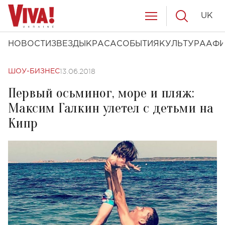
UK
НОВОСТИ
ЗВЕЗДЫ
КРАСА
СОБЫТИЯ
КУЛЬТУРА
АФ
13.06.2018
ШОУ-БИЗНЕС
Первый осьминог, море и пляж:
Максим Галкин улетел с детьми на
Кипр