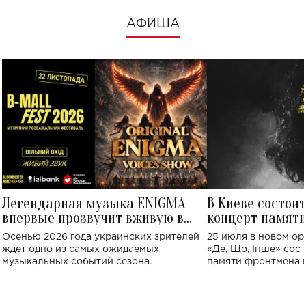
АФИША
Легендарная музыка ENIGMA
В Киеве состои
впервые прозвучит вживую в
концерт памят
Украине: где состоится концерт
Клименко: более
Осенью 2026 года украинских зрителей
25 июля в новом op
исполнят песн
ждет одно из самых ожидаемых
«Де, Що, Інше» сос
музыкальных событий сезона.
памяти фронтмена
Михаила Клименко. 
особенный музыкал
посвященный артист