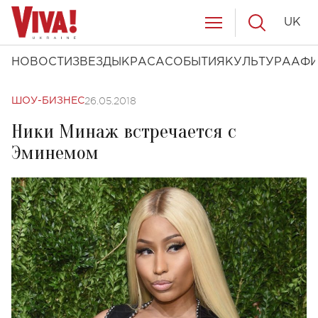
UK
НОВОСТИ
ЗВЕЗДЫ
КРАСА
СОБЫТИЯ
КУЛЬТУРА
АФ
26.05.2018
ШОУ-БИЗНЕС
Ники Минаж встречается с
Эминемом