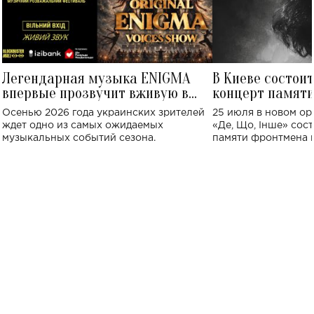
Легендарная музыка ENIGMA
В Киеве состои
впервые прозвучит вживую в
концерт памят
Украине: где состоится концерт
Клименко: более
Осенью 2026 года украинских зрителей
25 июля в новом op
исполнят песн
ждет одно из самых ожидаемых
«Де, Що, Інше» сос
музыкальных событий сезона.
памяти фронтмена
Михаила Клименко. 
особенный музыкал
посвященный артист
стало символом ис
настоящей любви.