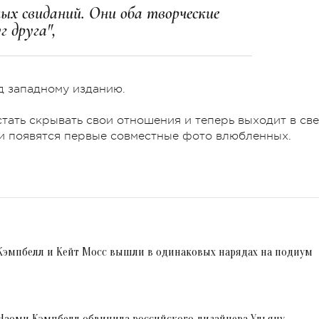
ых свиданий. Они оба творческие
г друга",
зд западному изданию.
стать скрывать свои отношения и теперь выходит в све
ети появятся первые совместные фото влюбленных.
 Кэмпбелл и Кейт Мосс вышли в одинаковых нарядах на подиум
 Наоми Кэмпбелл обвинила российского дизайнера Ульяну