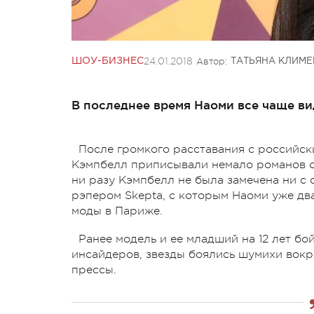
24.01.2018
Автор:
ШОУ-БИЗНЕС
ТАТЬЯНА КЛИМ
В последнее время Наоми все чаще ви
После громкого расставания с россий
Кэмпбелл приписывали немало романов с
ни разу Кэмпбелл не была замечена ни с 
рэпером Skepta, с которым Наоми уже дв
моды в Париже.
Ранее модель и ее младший на 12 лет б
инсайдеров, звезды боялись шумихи вокр
прессы.