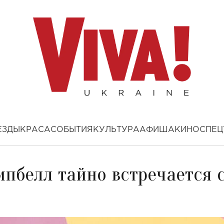
ЕЗДЫ
КРАСА
СОБЫТИЯ
КУЛЬТУРА
АФИША
КИНО
СПЕЦ
пбелл тайно встречается 