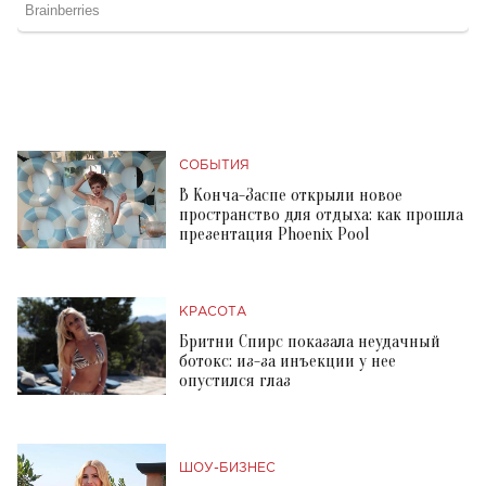
СОБЫТИЯ
В Конча-Заспе открыли новое
пространство для отдыха: как прошла
презентация Phoenix Pool
КРАСОТА
Бритни Спирс показала неудачный
ботокс: из-за инъекции у нее
опустился глаз
ШОУ-БИЗНЕС