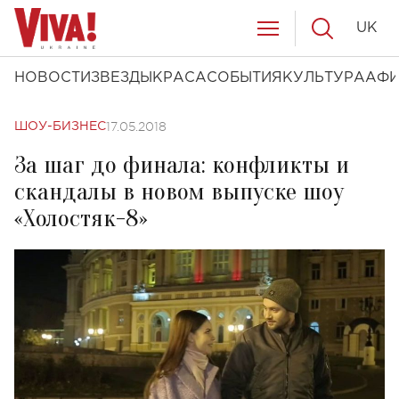
UK
НОВОСТИ
ЗВЕЗДЫ
КРАСА
СОБЫТИЯ
КУЛЬТУРА
АФ
17.05.2018
ШОУ-БИЗНЕС
За шаг до финала: конфликты и
скандалы в новом выпуске шоу
«Холостяк-8»