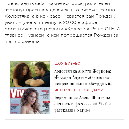
представить себя, какие вопросы родителей
застанут врасплох девочек, кто очарует семью
Холостяка, а в ком засомневается сам Рожден,
увидим уже в пятницу, в 20:00 в эфире
романтического реалити «Холостяк-8» на СТБ. А
главное – узнаем, с кем попрощается Рожден за
шаг до финала.
ШОУ-БИЗНЕС
Холостячка Анетти Жернова:
«Рожден Ануси – абсолютно
неправильный и абсурдный»
ИНТЕРВЬЮ СО ЗВЕЗДАМИ
Беременная Алена Шоптенко
снялась в фотосессии Viva! и
рассказала о муже