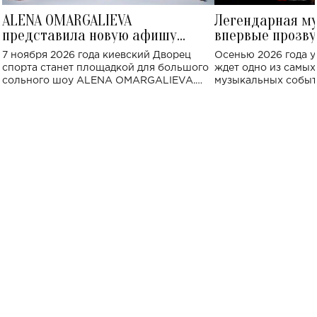
ALENA OMARGALIEVA
Легендарная м
представила новую афишу
впервые прозву
большого концерта во Дворце
Украине: где со
7 ноября 2026 года киевский Дворец
Осенью 2026 года у
спорта
спорта станет площадкой для большого
ждет одно из самы
сольного шоу ALENA OMARGALIEVA.
музыкальных событ
Концерт получил символичное название
«Не пьяная — влюбленная».