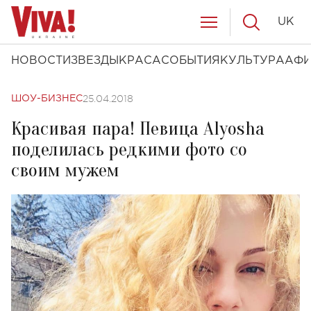
UK
НОВОСТИ
ЗВЕЗДЫ
КРАСА
СОБЫТИЯ
КУЛЬТУРА
АФ
25.04.2018
ШОУ-БИЗНЕС
Красивая пара! Певица Alyosha
поделилась редкими фото со
своим мужем