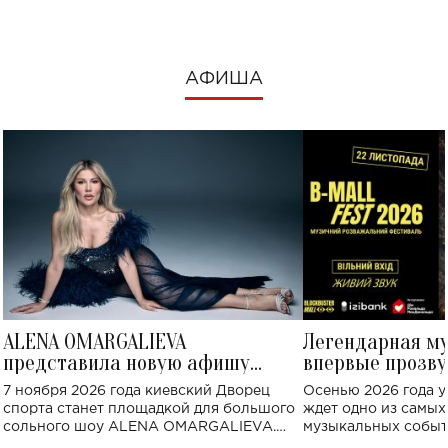
АФИША
ALENA OMARGALIEVA
Легендарная м
представила новую афишу
впервые прозву
большого концерта во Дворце
Украине: где со
7 ноября 2026 года киевский Дворец
Осенью 2026 года у
спорта
спорта станет площадкой для большого
ждет одно из самы
сольного шоу ALENA OMARGALIEVA.
музыкальных событ
Концерт получил символичное название