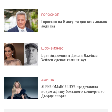
ГОРОСКОП
Гороскоп на 8 августа для всех знаков
зодиака
ШОУ-БИЗНЕС
Брат Анджелины Джоли Джеймс
Хейвен сделал каминг-аут
АФИША
ALENA OMARGALIEVA представила
новую афишу большого концерта во
Дворце спорта