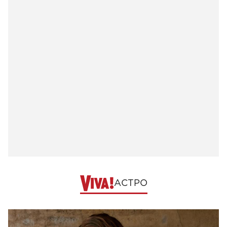
АСТРО