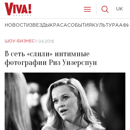
UK
НОВОСТИ
ЗВЕЗДЫ
КРАСА
СОБЫТИЯ
КУЛЬТУРА
АФ
11.04.2018
ШОУ-БИЗНЕС
В сеть «слили» интимные
фотографии Риз Уизерспун