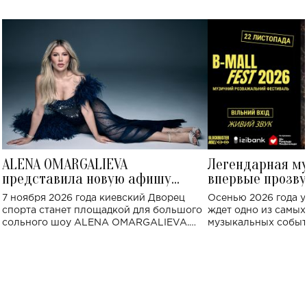
ALENA OMARGALIEVA
Легендарная м
представила новую афишу
впервые прозву
большого концерта во Дворце
Украине: где со
7 ноября 2026 года киевский Дворец
Осенью 2026 года у
спорта
спорта станет площадкой для большого
ждет одно из самы
сольного шоу ALENA OMARGALIEVA.
музыкальных событ
Концерт получил символичное название
«Не пьяная — влюбленная».