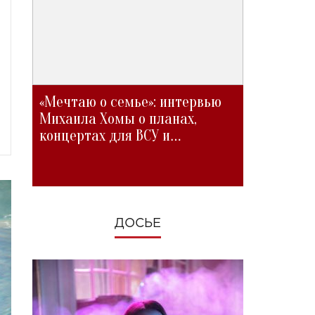
«Мечтаю о семье»: интервью
Михаила Хомы о планах,
концертах для ВСУ и
изменениях во время войны
ДОСЬЕ