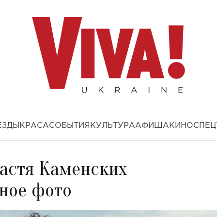
ЕЗДЫ
КРАСА
СОБЫТИЯ
КУЛЬТУРА
АФИША
КИНО
СПЕЦ
Настя Каменских
ное фото