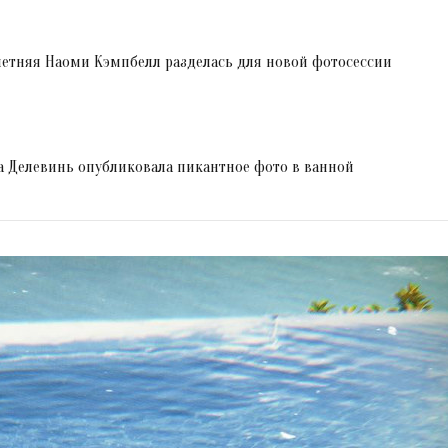
летняя Наоми Кэмпбелл разделась для новой фотосессии
а Делевинь опубликовала пикантное фото в ванной