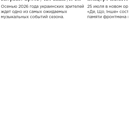
Украине: где состоится концерт
Клименко: более
Осенью 2026 года украинских зрителей
25 июля в новом op
исполнят песн
ждет одно из самых ожидаемых
«Де, Що, Інше» сос
музыкальных событий сезона.
памяти фронтмена
Михаила Клименко. 
особенный музыкал
посвященный артист
стало символом ис
настоящей любви.