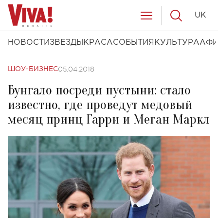
UK
НОВОСТИ
ЗВЕЗДЫ
КРАСА
СОБЫТИЯ
КУЛЬТУРА
АФ
05.04.2018
ШОУ-БИЗНЕС
Бунгало посреди пустыни: стало
известно, где проведут медовый
месяц принц Гарри и Меган Маркл