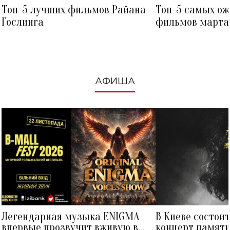
Топ-5 лучших фильмов Райана
Топ-5 самых о
Гослинга
фильмов марта 
посмотреть в к
АФИША
Легендарная музыка ENIGMA
В Киеве состои
впервые прозвучит вживую в
концерт памят