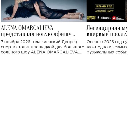
ALENA OMARGALIEVA
Легендарная м
представила новую афишу
впервые прозву
большого концерта во Дворце
Украине: где со
7 ноября 2026 года киевский Дворец
Осенью 2026 года у
спорта
спорта станет площадкой для большого
ждет одно из самы
сольного шоу ALENA OMARGALIEVA.
музыкальных событ
Концерт получил символичное название
«Не пьяная — влюбленная».