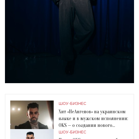
ШОУ-БИЗНЕС
Хит «НеАнгелов» на украинском
языке и в мужском исполнении:
OKS — о создании нового
ремейка
ШОУ-БИЗНЕС