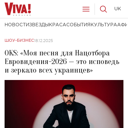
UK
НОВОСТИ
ЗВЕЗДЫ
КРАСА
СОБЫТИЯ
КУЛЬТУРА
АФ
18.12.2025
ШОУ-БИЗНЕС
OKS: «Моя песня для Нацотбора
Евровидения-2026 — это исповедь
и зеркало всех украинцев»