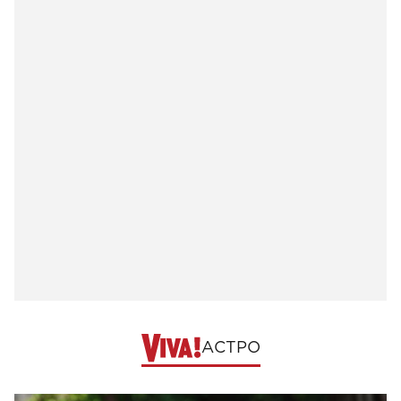
АСТРО