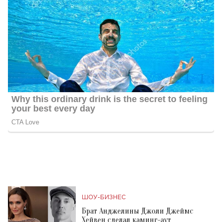
ШОУ-БИЗНЕС
Брат Анджелины Джоли Джеймс
Хейвен сделал каминг-аут