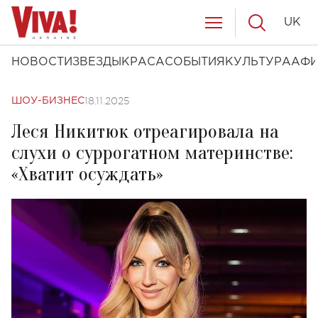
UK
НОВОСТИ
ЗВЕЗДЫ
КРАСА
СОБЫТИЯ
КУЛЬТУРА
АФ
18.11.2025
ШОУ-БИЗНЕС
Леся Никитюк отреагировала на
слухи о суррогатном материнстве:
«Хватит осуждать»