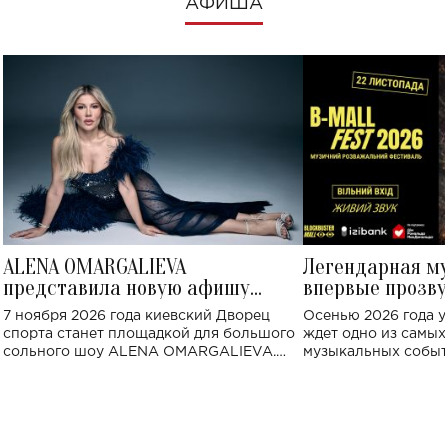
АФИША
ALENA OMARGALIEVA
Легендарная м
представила новую афишу
впервые прозву
большого концерта во Дворце
Украине: где со
7 ноября 2026 года киевский Дворец
Осенью 2026 года у
спорта
спорта станет площадкой для большого
ждет одно из самы
сольного шоу ALENA OMARGALIEVA.
музыкальных событ
Концерт получил символичное название
«Не пьяная — влюбленная».