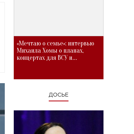
«Мечтаю о семье»: интервью
Михаила Хомы о планах,
концертах для ВСУ и
изменениях во время войны
ДОСЬЕ