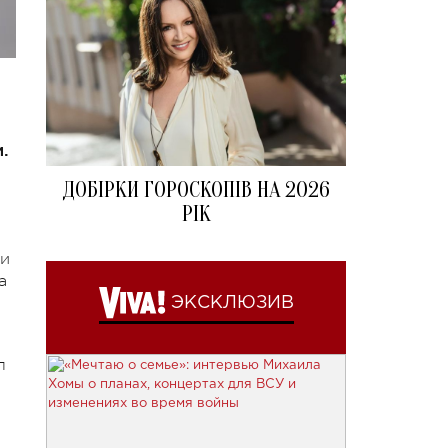
.
ДОБІРКИ ГОРОСКОПІВ НА 2026
РІК
 и
а
ЭКСКЛЮЗИВ
л