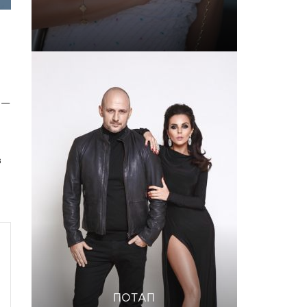
 —
з
ПОТАП