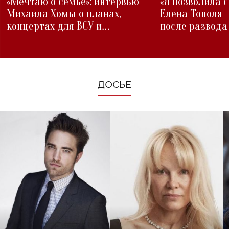
«Мечтаю о семье»: интервью
«Я позволила 
Михаила Хомы о планах,
Елена Тополя 
концертах для ВСУ и
после развода
изменениях во время войны
ДОСЬЕ