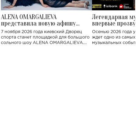
ALENA OMARGALIEVA
Легендарная м
представила новую афишу
впервые прозву
большого концерта во Дворце
Украине: где со
7 ноября 2026 года киевский Дворец
Осенью 2026 года у
спорта
спорта станет площадкой для большого
ждет одно из самы
сольного шоу ALENA OMARGALIEVA.
музыкальных событ
Концерт получил символичное название
«Не пьяная — влюбленная».