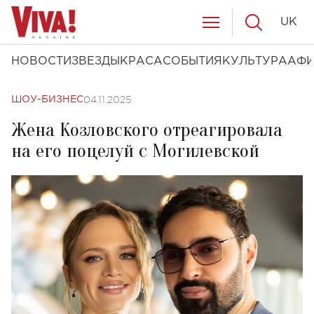
UK
НОВОСТИ
ЗВЕЗДЫ
КРАСА
СОБЫТИЯ
КУЛЬТУРА
АФ
04.11.2025
ШОУ-БИЗНЕС
Жена Козловского отреагировала
на его поцелуй с Могилевской