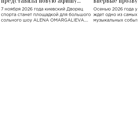
представила новую афишу
впервые прозву
большого концерта во Дворце
Украине: где со
7 ноября 2026 года киевский Дворец
Осенью 2026 года у
спорта
спорта станет площадкой для большого
ждет одно из самы
сольного шоу ALENA OMARGALIEVA.
музыкальных событ
Концерт получил символичное название
«Не пьяная — влюбленная».