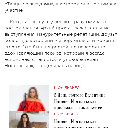
«Танцы со звездами», в котором она принимала
участие.
«Когда я слышу эту песню, сразу оживают
воспоминания: яркий проект, зажигательные
выступления, изнурительные репетиции, друзья и
коллеги, с которыми мы пережили эти моменты
вместе. Это был непростой, но невероятно
вдохновляющий период, который я всегда
вспоминаю с теплотой и удовольствием.
Ностальгия», – поделилась певица.
ШОУ-БИЗНЕС
В День святого Валентина
Наталья Могилевская
призналась, как зовут ее
любимого мужчину
ШОУ-БИЗНЕС
Наталья Могилевская
прокомментировала смерть