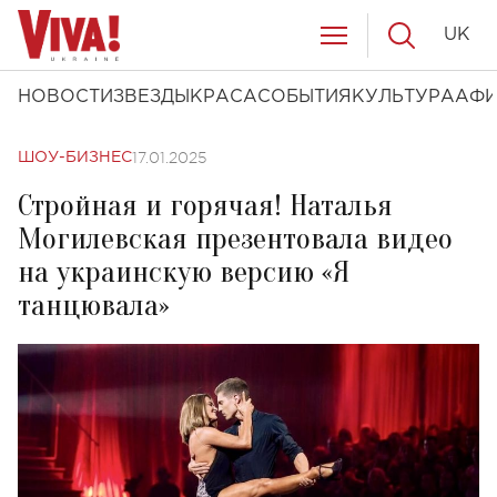
UK
НОВОСТИ
ЗВЕЗДЫ
КРАСА
СОБЫТИЯ
КУЛЬТУРА
АФ
17.01.2025
ШОУ-БИЗНЕС
Стройная и горячая! Наталья
Могилевская презентовала видео
на украинскую версию «Я
танцювала»