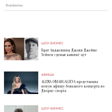
ШОУ-БИЗНЕС
Брат Анджелины Джоли Джеймс
Хейвен сделал каминг-аут
АФИША
ALENA OMARGALIEVA представила
новую афишу большого концерта во
Дворце спорта
ШОУ-БИЗНЕС