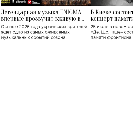
Легендарная музыка ENIGMA
В Киеве состои
впервые прозвучит вживую в
концерт памят
Украине: где состоится концерт
Клименко: более
Осенью 2026 года украинских зрителей
25 июля в новом op
исполнят песн
ждет одно из самых ожидаемых
«Де, Що, Інше» сос
музыкальных событий сезона.
памяти фронтмена
Михаила Клименко. 
особенный музыкал
посвященный артист
стало символом ис
настоящей любви.