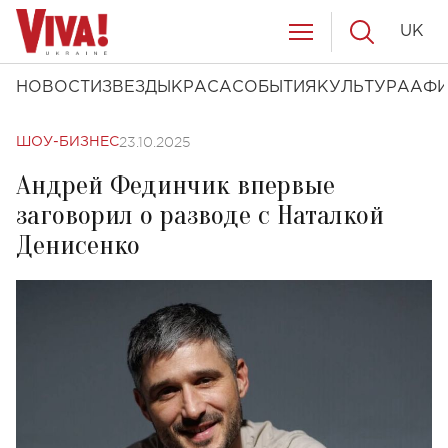
UK
НОВОСТИ
ЗВЕЗДЫ
КРАСА
СОБЫТИЯ
КУЛЬТУРА
АФ
23.10.2025
ШОУ-БИЗНЕС
Андрей Фединчик впервые
заговорил о разводе с Наталкой
Денисенко