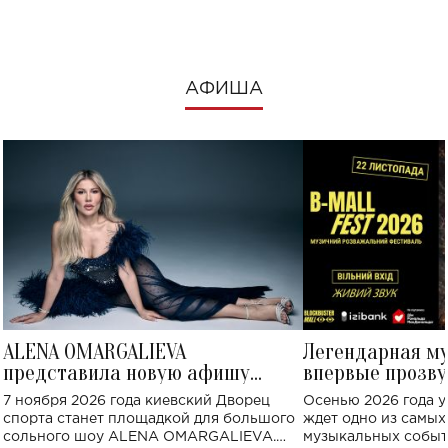
АФИША
ALENA OMARGALIEVA
Легендарная м
представила новую афишу
впервые прозву
большого концерта во Дворце
Украине: где со
7 ноября 2026 года киевский Дворец
Осенью 2026 года у
спорта
спорта станет площадкой для большого
ждет одно из самы
сольного шоу ALENA OMARGALIEVA.
музыкальных событ