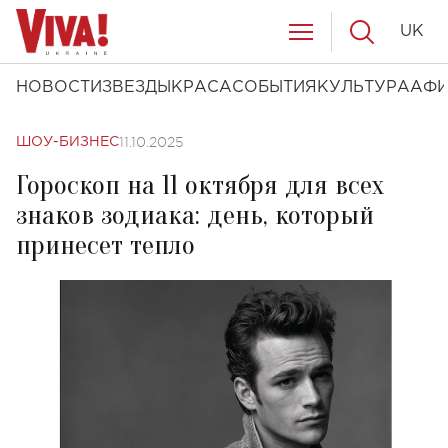
UK
НОВОСТИ
ЗВЕЗДЫ
КРАСА
СОБЫТИЯ
КУЛЬТУРА
АФ
11.10.2025
ШОУ-БИЗНЕС
Гороскоп на 11 октября для всех
знаков зодиака: день, который
принесет тепло