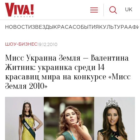
UK
НОВОСТИ
ЗВЕЗДЫ
КРАСА
СОБЫТИЯ
КУЛЬТУРА
АФ
19.12.2010
ШОУ-БИЗНЕС
Мисс Украина Земля — Валентина
Житник: украинка среди 14
красавиц мира на конкурсе «Мисс
Земля 2010»