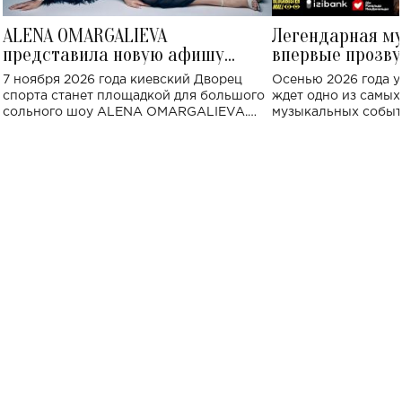
ALENA OMARGALIEVA
Легендарная м
представила новую афишу
впервые прозву
большого концерта во Дворце
Украине: где со
7 ноября 2026 года киевский Дворец
Осенью 2026 года у
спорта
спорта станет площадкой для большого
ждет одно из самы
сольного шоу ALENA OMARGALIEVA.
музыкальных событ
Концерт получил символичное название
«Не пьяная — влюбленная».