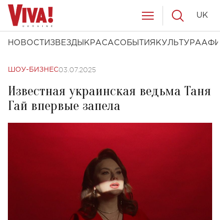
UK
НОВОСТИ
ЗВЕЗДЫ
КРАСА
СОБЫТИЯ
КУЛЬТУРА
АФ
03.07.2025
ШОУ-БИЗНЕС
Известная украинская ведьма Таня
Гай впервые запела