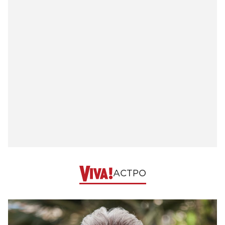
АСТРО