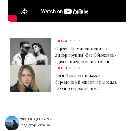
ШОУ-БИЗНЕС
Сергей Танчинец женится:
лидер группы «Без Обмежень»
сделал предложение своей
девушке Юлиане
ШОУ-БИЗНЕС
Леся Никитюк показала
беременный живот и развеяла
слухи о суррогатном
материнстве
МИЛА ДОНЧУК
Редактор Viva.ua