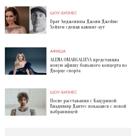
ШОУ-БИЗНЕС
Брат Анджелины Джоли Джеймс
Хейвен сделал каминг-аут
АФИША
ALENA OMARGALIEVA представила
новую афишу большого концерта во
Дворце спорта
ШОУ-БИЗНЕС
После расставания с Кацуриной:
Владимир Дантес показался с новой
избранницей