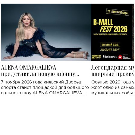
ALENA OMARGALIEVA
Легендарная м
представила новую афишу
впервые прозву
большого концерта во Дворце
Украине: где со
7 ноября 2026 года киевский Дворец
Осенью 2026 года у
спорта
спорта станет площадкой для большого
ждет одно из самы
сольного шоу ALENA OMARGALIEVA.
музыкальных событ
Концерт получил символичное название
«Не пьяная — влюбленная».