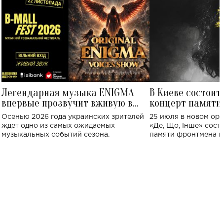
Легендарная музыка ENIGMA
В Киеве состои
впервые прозвучит вживую в
концерт памят
Украине: где состоится концерт
Клименко: более
Осенью 2026 года украинских зрителей
25 июля в новом op
исполнят песн
ждет одно из самых ожидаемых
«Де, Що, Інше» сос
музыкальных событий сезона.
памяти фронтмена
Михаила Клименко. 
особенный музыкал
посвященный артист
стало символом ис
настоящей любви.