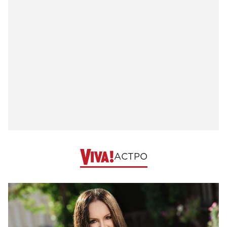
АСТРО