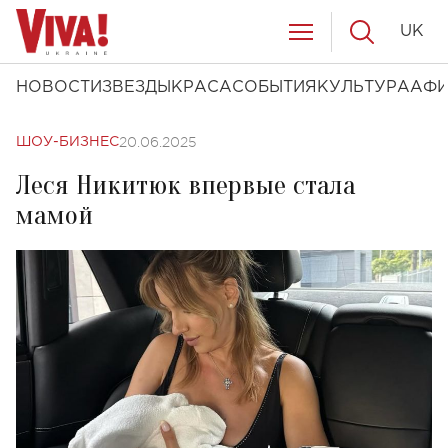
UK
НОВОСТИ
ЗВЕЗДЫ
КРАСА
СОБЫТИЯ
КУЛЬТУРА
АФ
20.06.2025
ШОУ-БИЗНЕС
Леся Никитюк впервые стала
мамой