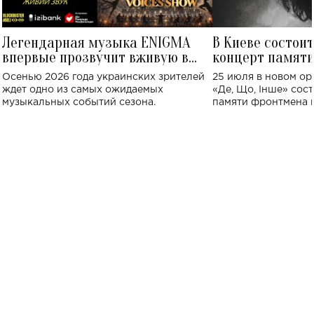
Легендарная музыка ENIGMA
В Киеве состои
впервые прозвучит вживую в
концерт памят
Украине: где состоится концерт
Клименко: более
Осенью 2026 года украинских зрителей
25 июля в новом op
исполнят песн
ждет одно из самых ожидаемых
«Де, Що, Інше» сос
музыкальных событий сезона.
памяти фронтмена
Михаила Клименко. 
особенный музыкал
посвященный артист
стало символом ис
настоящей любви.