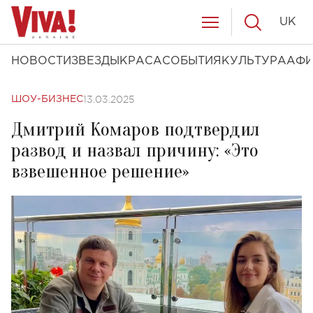
UK
НОВОСТИ
ЗВЕЗДЫ
КРАСА
СОБЫТИЯ
КУЛЬТУРА
АФ
13.03.2025
ШОУ-БИЗНЕС
Дмитрий Комаров подтвердил
развод и назвал причину: «Это
взвешенное решение»