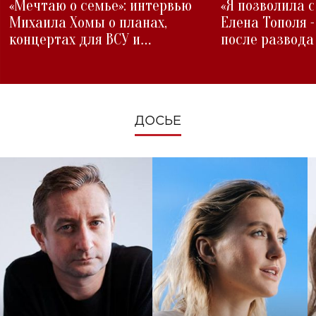
«Мечтаю о семье»: интервью
«Я позволила 
Михаила Хомы о планах,
Елена Тополя 
концертах для ВСУ и
после развода
изменениях во время войны
ДОСЬЕ