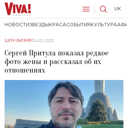
UK
НОВОСТИ
ЗВЕЗДЫ
КРАСА
СОБЫТИЯ
КУЛЬТУРА
АФ
14.01.2025
ШОУ-БИЗНЕС
Сергей Притула показал редкое
фото жены и рассказал об их
отношениях