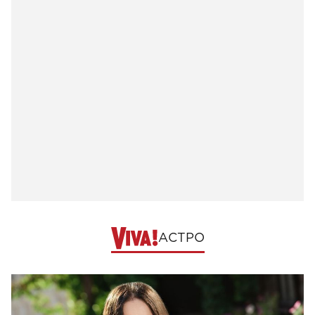
АСТРО