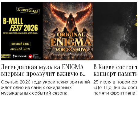
Легендарная музыка ENIGMA
В Киеве состои
впервые прозвучит вживую в
концерт памят
Украине: где состоится концерт
Клименко: более
Осенью 2026 года украинских зрителей
25 июля в новом op
исполнят песн
ждет одно из самых ожидаемых
«Де, Що, Інше» сос
музыкальных событий сезона.
памяти фронтмена
Михаила Клименко. 
особенный музыкал
посвященный артист
стало символом ис
настоящей любви.