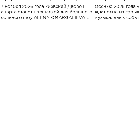
большого концерта во Дворце
Украине: где со
7 ноября 2026 года киевский Дворец
Осенью 2026 года у
спорта
спорта станет площадкой для большого
ждет одно из самы
сольного шоу ALENA OMARGALIEVA.
музыкальных событ
Концерт получил символичное название
«Не пьяная — влюбленная».