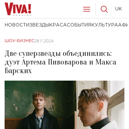
UK
НОВОСТИ
ЗВЕЗДЫ
КРАСА
СОБЫТИЯ
КУЛЬТУРА
АФ
28.11.2024
ШОУ-БИЗНЕС
Две суперзвезды объединились:
дуэт Артема Пивоварова и Макса
Барских