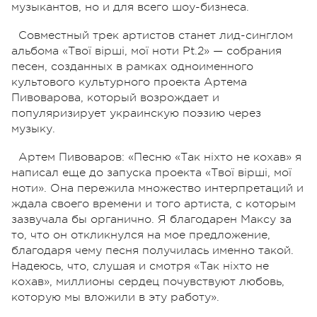
музыкантов, но и для всего шоу-бизнеса.
Совместный трек артистов станет лид-синглом
альбома «Твої вірші, мої ноти Pt.2» — собрания
песен, созданных в рамках одноименного
культового культурного проекта Артема
Пивоварова, который возрождает и
популяризирует украинскую поэзию через
музыку.
Артем Пивоваров:
«Песню «Так ніхто не кохав» я
написал еще до запуска проекта «Твої вірші, мої
ноти». Она пережила множество интерпретаций и
ждала своего времени и того артиста, с которым
зазвучала бы органично. Я благодарен Максу за
то, что он откликнулся на мое предложение,
благодаря чему песня получилась именно такой.
Надеюсь, что, слушая и смотря «Так ніхто не
кохав», миллионы сердец почувствуют любовь,
которую мы вложили в эту работу».