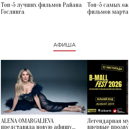
Топ-5 лучших фильмов Райана
Топ-5 самых о
Гослинга
фильмов марта 
посмотреть в к
АФИША
ALENA OMARGALIEVA
Легендарная м
представила новую афишу
впервые прозву