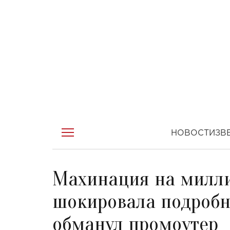
НОВОСТИ
ЗВ
Махинация на милли
шокировала подробно
обманул промоутер