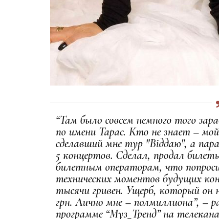
“Там было совсем немного того зар
по имени Тарас. Кто не знает – мо
сделавший мне тур "Віддаю", а пар
5 концертов. Сделал, продал билеты
билетным операторам, что попроси
технических моментов будущих кон
тысячи гривен. Ущерб, который он 
грн. Лично мне – полмиллиона”, – 
программе “Муз_Тренд” на телекана