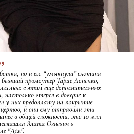
аботка, но и его “умыкнула” скотина
й бывший промоутер Тарас Доненко,
аллельно с этим еще дополнительных
, настолько втерся в доверие к
л у них предоплату на покрытие
цертов, и они ему отправили эти
нанес в общей сложности, это 10 млн
рассказала Злата Огневич в
ле "Дім".