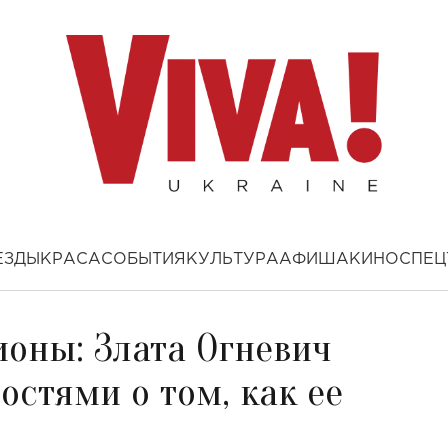
ЕЗДЫ
КРАСА
СОБЫТИЯ
КУЛЬТУРА
АФИША
КИНО
СПЕЦ
оны: Злата Огневич
стями о том, как ее