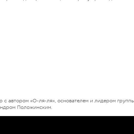
р с автором «О-ля-ля», основателем и лидером групп
андром Положинским.