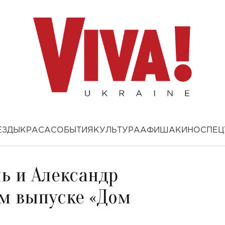
ЕЗДЫ
КРАСА
СОБЫТИЯ
КУЛЬТУРА
АФИША
КИНО
СПЕЦ
ь и Александр
м выпуске «Дом