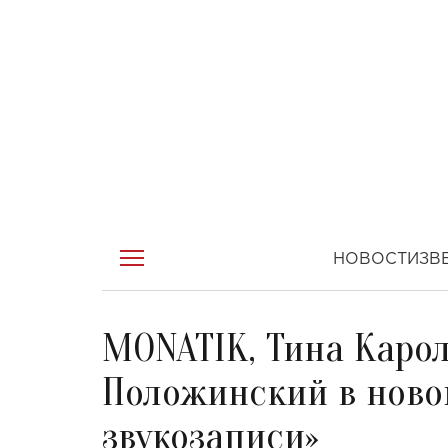
НОВОСТИ
ЗВ
MONATIK, Тина Карол
Положинский в ново
звукозаписи»