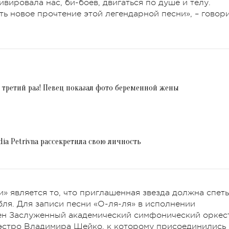
вировала нас, би-боев, двигаться по душе и телу.
ь новое прочтение этой легендарной песни», – говор
в третий раз! Певец показал фото беременной жены
dia Petrivna рассекретила свою личность
» является то, что приглашенная звезда должна спеть
ля. Для записи песни «О-ля-ля» в исполнении
н Заслуженный академический симфонический оркес
эстро Владимира Шейко, к которому присоединились