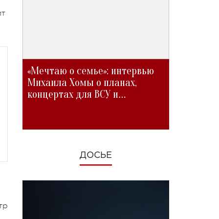
ит
«Мечтаю о семье»: интервью
Михаила Хомы о планах,
концертах для ВСУ и
изменениях во время войны
ДОСЬЕ
тр