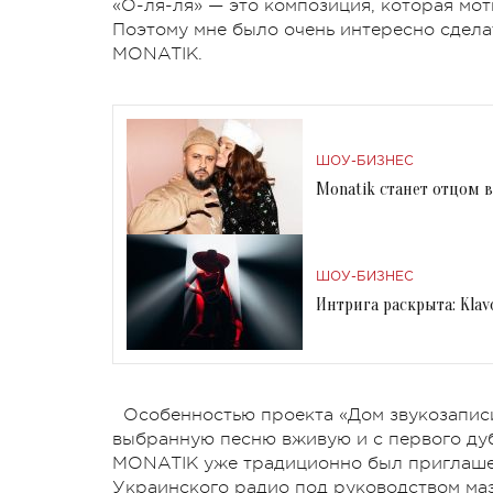
«О-ля-ля» — это композиция, которая моти
Поэтому мне было очень интересно сделат
MONATIK.
ШОУ-БИЗНЕС
Monatik станет отцом 
ШОУ-БИЗНЕС
Интрига раскрыта: Klav
Особенностью проекта «Дом звукозаписи
выбранную песню вживую и с первого дуб
MONATIK уже традиционно был приглаше
Украинского радио под руководством ма