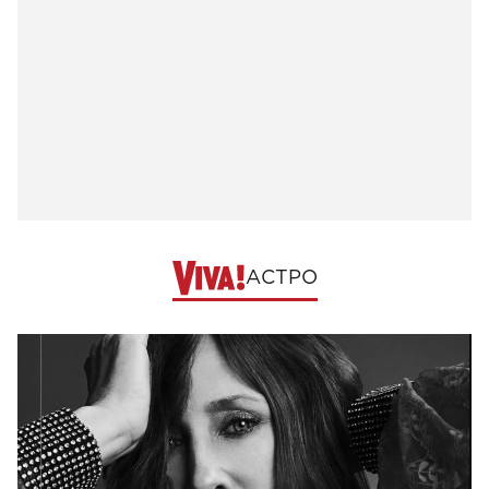
АСТРО