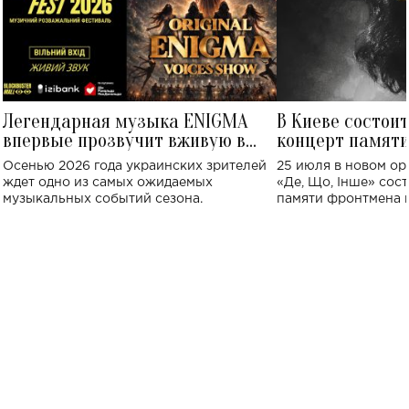
Легендарная музыка ENIGMA
В Киеве состои
впервые прозвучит вживую в
концерт памят
Украине: где состоится концерт
Клименко: более
Осенью 2026 года украинских зрителей
25 июля в новом op
исполнят песн
ждет одно из самых ожидаемых
«Де, Що, Інше» сос
музыкальных событий сезона.
памяти фронтмена
Михаила Клименко. 
особенный музыкал
посвященный артист
стало символом ис
настоящей любви.