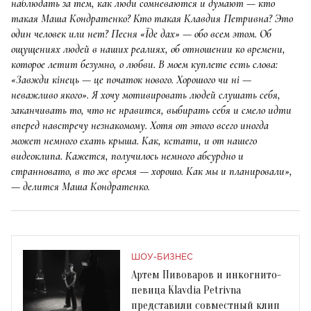
наблюдать за тем, как люди сомневаются и думают — кто
такая Маша Кондратенко? Кто такая Клавдия Петривна? Это
один человек или нет? Песня «Їде дах» — обо всем этом. Об
ощущениях людей в наших реалиях, об отношении ко времени,
которое летит безумно, о любви. В моем куплете есть слова:
«Завжди кінець — це початок нового. Хорошого чи ні —
неважливо якого». Я хочу мотивировать людей слушать себя,
заканчивать то, что не нравится, выбирать себя и смело идти
вперед навстречу незнакомому. Хотя от этого всего иногда
может немного ехать крыша. Как, кстати, и от нашего
видеоклипа. Кажется, получилось немного абсурдно и
странновато, в то же время — хорошо. Как мы и планировали»,
— делится Маша Кондратенко.
ШОУ-БИЗНЕС
Артем Пивоваров и инкогнито-
певица Klavdia Petrivna
представили совместный клип