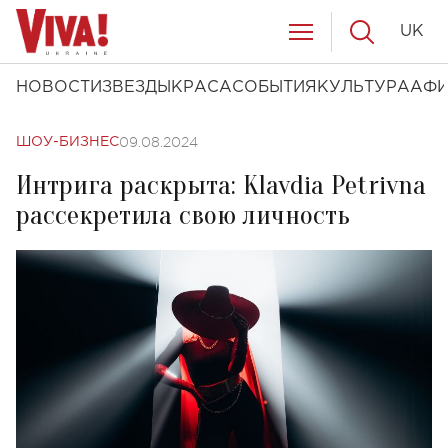
UK
НОВОСТИ
ЗВЕЗДЫ
КРАСА
СОБЫТИЯ
КУЛЬТУРА
АФ
09.08.2024
ШОУ-БИЗНЕС
Интрига раскрыта: Klavdia Petrivna
рассекретила свою личность