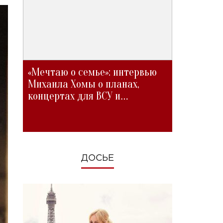
«Мечтаю о семье»: интервью
Михаила Хомы о планах,
концертах для ВСУ и
изменениях во время войны
ДОСЬЕ