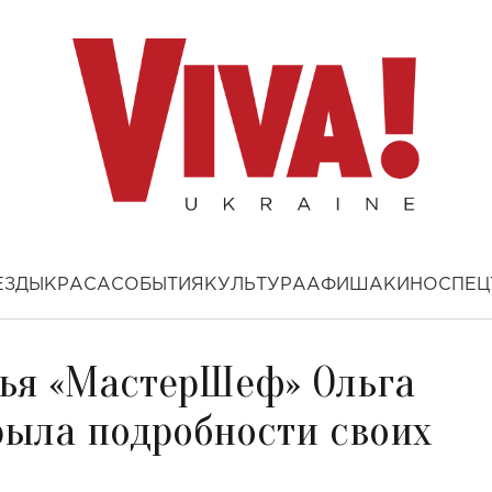
ЕЗДЫ
КРАСА
СОБЫТИЯ
КУЛЬТУРА
АФИША
КИНО
СПЕЦ
удья «МастерШеф» Ольга
ыла подробности своих