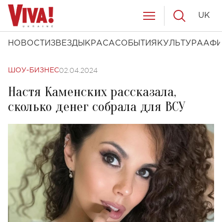
UK
НОВОСТИ
ЗВЕЗДЫ
КРАСА
СОБЫТИЯ
КУЛЬТУРА
АФ
02.04.2024
ШОУ-БИЗНЕС
Настя Каменских рассказала,
сколько денег собрала для ВСУ