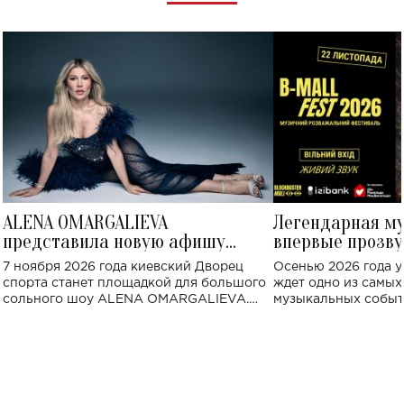
ALENA OMARGALIEVA
Легендарная м
представила новую афишу
впервые прозву
большого концерта во Дворце
Украине: где со
7 ноября 2026 года киевский Дворец
Осенью 2026 года у
спорта
спорта станет площадкой для большого
ждет одно из самы
сольного шоу ALENA OMARGALIEVA.
музыкальных событ
Концерт получил символичное название
«Не пьяная — влюбленная».