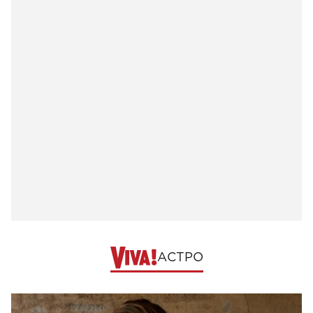
АСТРО