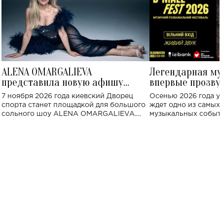
ALENA OMARGALIEVA
Легендарная м
представила новую афишу
впервые прозву
большого концерта во Дворце
Украине: где со
7 ноября 2026 года киевский Дворец
Осенью 2026 года у
спорта
спорта станет площадкой для большого
ждет одно из самы
сольного шоу ALENA OMARGALIEVA.
музыкальных событ
Концерт получил символичное название
«Не пьяная — влюбленная».