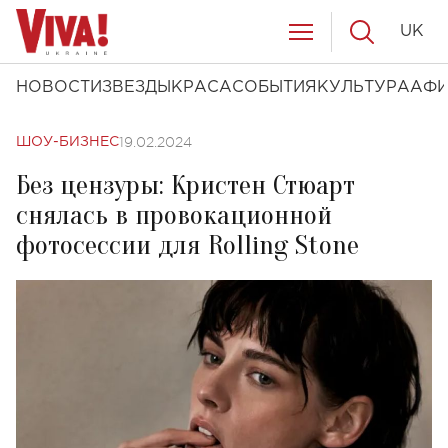
UK
НОВОСТИ
ЗВЕЗДЫ
КРАСА
СОБЫТИЯ
КУЛЬТУРА
АФ
19.02.2024
ШОУ-БИЗНЕС
Без цензуры: Кристен Стюарт
снялась в провокационной
фотосессии для Rolling Stone