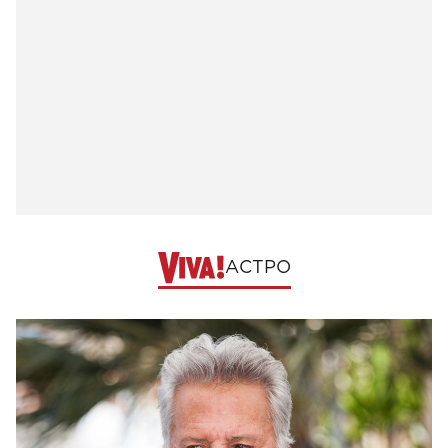
АСТРО