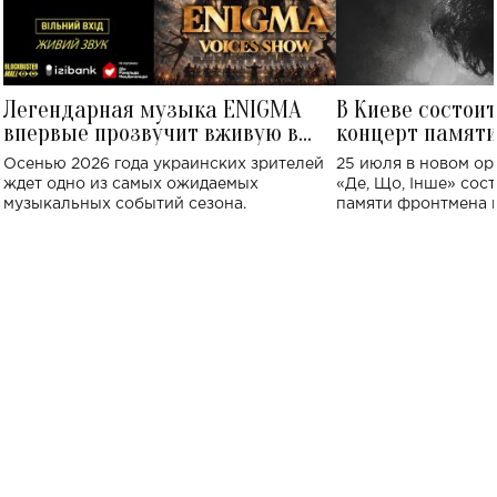
Легендарная музыка ENIGMA
В Киеве состои
впервые прозвучит вживую в
концерт памят
Украине: где состоится концерт
Клименко: более
Осенью 2026 года украинских зрителей
25 июля в новом op
исполнят песн
ждет одно из самых ожидаемых
«Де, Що, Інше» сос
музыкальных событий сезона.
памяти фронтмена
Михаила Клименко. 
особенный музыкал
посвященный артист
стало символом ис
настоящей любви.