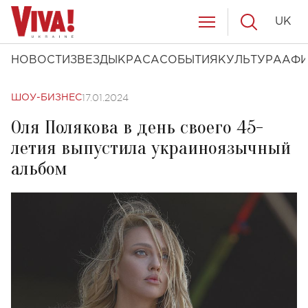
UK
НОВОСТИ
ЗВЕЗДЫ
КРАСА
СОБЫТИЯ
КУЛЬТУРА
АФ
17.01.2024
ШОУ-БИЗНЕС
Оля Полякова в день своего 45-
летия выпустила украиноязычный
альбом