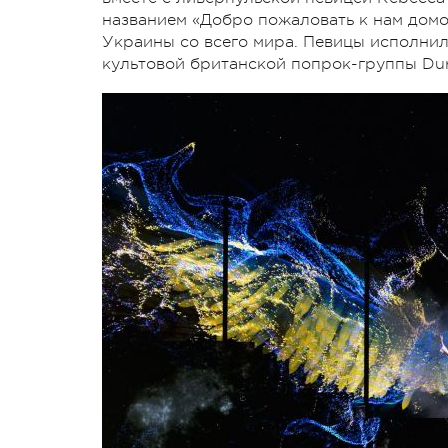
названием «Добро пожаловать к нам дом
Украины со всего мира. Певицы исполнил
культовой британской попрок-группы Dur