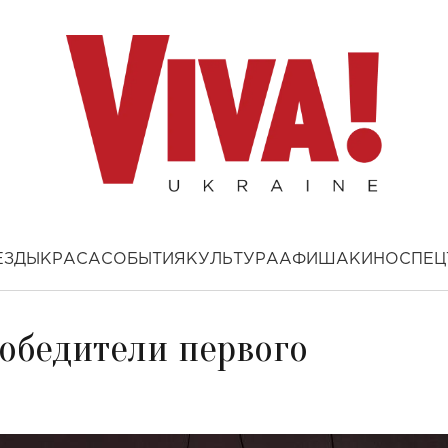
ЕЗДЫ
КРАСА
СОБЫТИЯ
КУЛЬТУРА
АФИША
КИНО
СПЕЦ
обедители первого