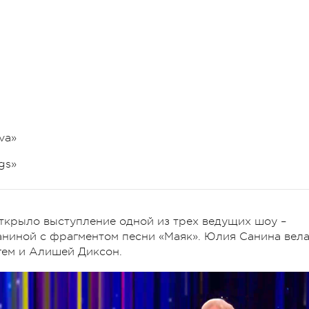
va»
gs»
крыло выступление одной из трех ведущих шоу –
аниной с фрагментом песни «Маяк». Юлия Санина вел
гем и Алишей Диксон.