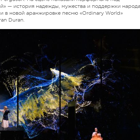
ой» — история надежды, мужества и поддержки народ
и в новой аранжировке песню «Ordinary World»
an Duran.