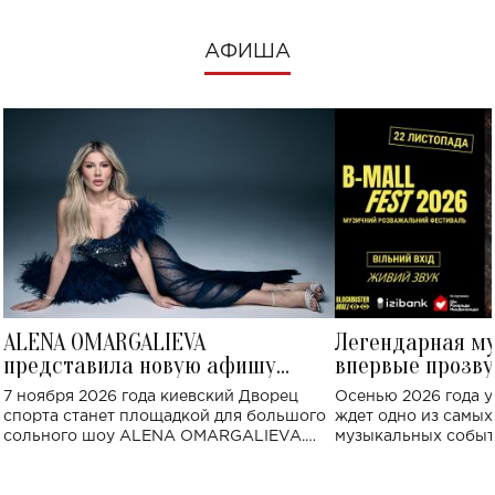
АФИША
ALENA OMARGALIEVA
Легендарная м
представила новую афишу
впервые прозву
большого концерта во Дворце
Украине: где со
7 ноября 2026 года киевский Дворец
Осенью 2026 года у
спорта
спорта станет площадкой для большого
ждет одно из самы
сольного шоу ALENA OMARGALIEVA.
музыкальных событ
Концерт получил символичное название
«Не пьяная — влюбленная».