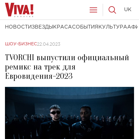
UK
НОВОСТИ
ЗВЕЗДЫ
КРАСА
СОБЫТИЯ
КУЛЬТУРА
АФ
22.04.2023
ШОУ-БИЗНЕС
TVORCHI выпустили официальный
ремикс на трек для
Евровидения-2023