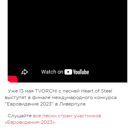
Уже 13 мая TVORCHI с песней Heart of Steel
выступят в финале международного конкурса
"Евровидение 2023" в Ливерпуле.
Слушайте
все песни стран-участников
«Евровидения-2023»
.