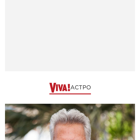
АСТРО