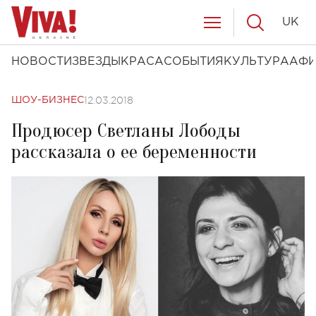
UK
НОВОСТИ
ЗВЕЗДЫ
КРАСА
СОБЫТИЯ
КУЛЬТУРА
АФ
12.03.2018
ШОУ-БИЗНЕС
Продюсер Светланы Лободы
рассказала о ее беременности