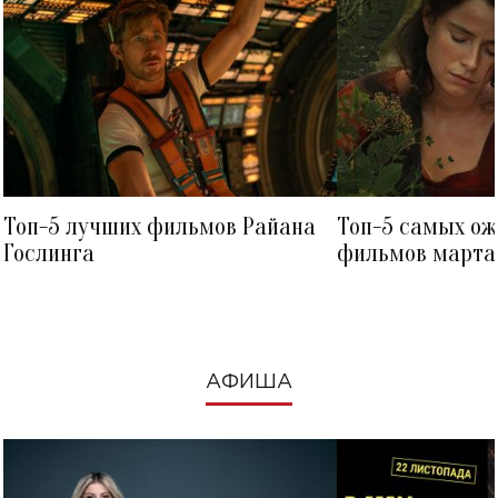
Топ-5 лучших фильмов Райана
Топ-5 самых о
Гослинга
фильмов марта 
посмотреть в к
АФИША