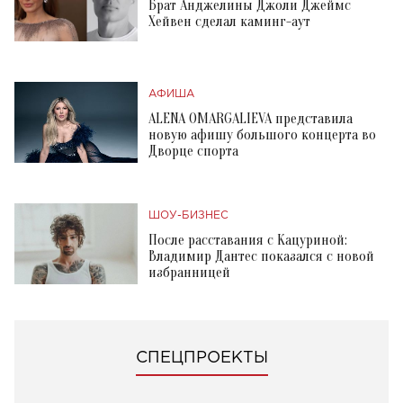
Брат Анджелины Джоли Джеймс
Хейвен сделал каминг-аут
АФИША
ALENA OMARGALIEVA представила
новую афишу большого концерта во
Дворце спорта
ШОУ-БИЗНЕС
После расставания с Кацуриной:
Владимир Дантес показался с новой
избранницей
СПЕЦПРОЕКТЫ