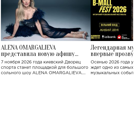
ALENA OMARGALIEVA
Легендарная м
представила новую афишу
впервые прозву
большого концерта во Дворце
Украине: где со
7 ноября 2026 года киевский Дворец
Осенью 2026 года у
спорта
спорта станет площадкой для большого
ждет одно из самы
сольного шоу ALENA OMARGALIEVA.
музыкальных событ
Концерт получил символичное название
«Не пьяная — влюбленная».