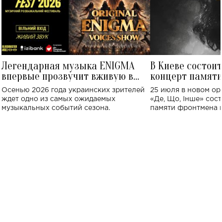
Легендарная музыка ENIGMA
В Киеве состои
впервые прозвучит вживую в
концерт памят
Украине: где состоится концерт
Клименко: более
Осенью 2026 года украинских зрителей
25 июля в новом op
исполнят песн
ждет одно из самых ожидаемых
«Де, Що, Інше» сос
музыкальных событий сезона.
памяти фронтмена
Михаила Клименко. 
особенный музыкал
посвященный артист
стало символом ис
настоящей любви.