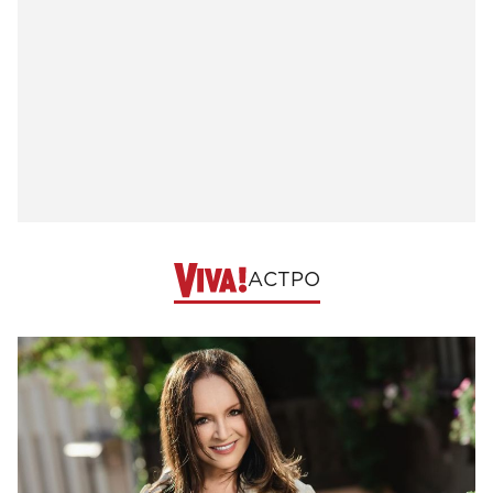
АСТРО