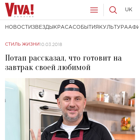
UK
НОВОСТИ
ЗВЕЗДЫ
КРАСА
СОБЫТИЯ
КУЛЬТУРА
АФ
10.03.2018
СТИЛЬ ЖИЗНИ
Потап рассказал, что готовит на
завтрак своей любимой