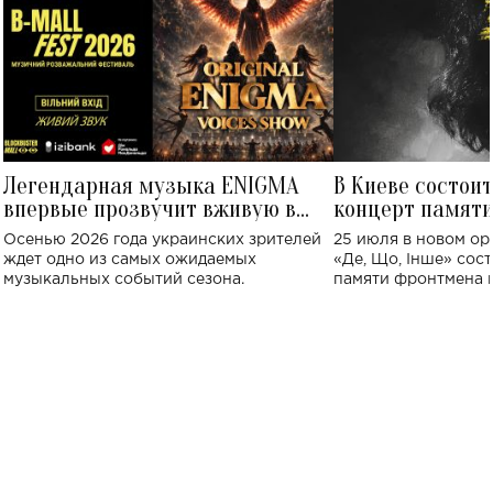
Легендарная музыка ENIGMA
В Киеве состои
впервые прозвучит вживую в
концерт памят
Украине: где состоится концерт
Клименко: более
Осенью 2026 года украинских зрителей
25 июля в новом op
исполнят песн
ждет одно из самых ожидаемых
«Де, Що, Інше» сос
музыкальных событий сезона.
памяти фронтмена
Михаила Клименко. 
особенный музыкал
посвященный артист
стало символом ис
настоящей любви.