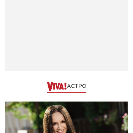
АСТРО