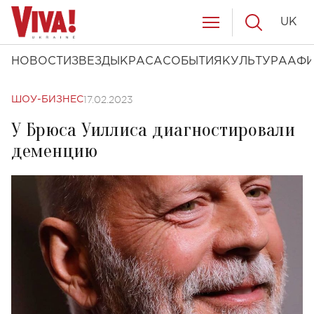
UK
НОВОСТИ
ЗВЕЗДЫ
КРАСА
СОБЫТИЯ
КУЛЬТУРА
АФ
17.02.2023
ШОУ-БИЗНЕС
У Брюса Уиллиса диагностировали
деменцию