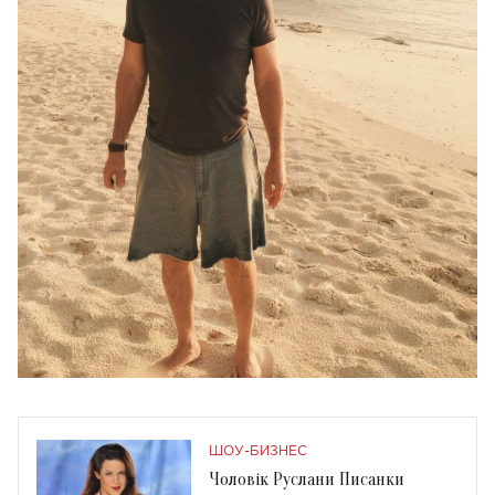
ШОУ-БИЗНЕС
Чоловік Руслани Писанки