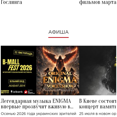
Гослинга
фильмов марта 
посмотреть в к
АФИША
Легендарная музыка ENIGMA
В Киеве состои
впервые прозвучит вживую в
концерт памят
Украине: где состоится концерт
Клименко: более
Осенью 2026 года украинских зрителей
25 июля в новом op