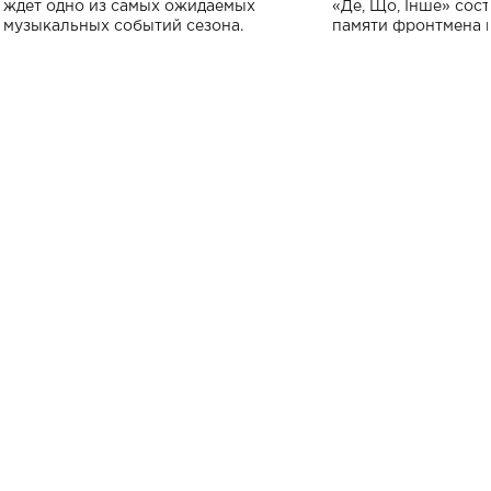
исполнят песн
ждет одно из самых ожидаемых
«Де, Що, Інше» сос
музыкальных событий сезона.
памяти фронтмена
Михаила Клименко. 
особенный музыкал
посвященный артист
стало символом ис
настоящей любви.