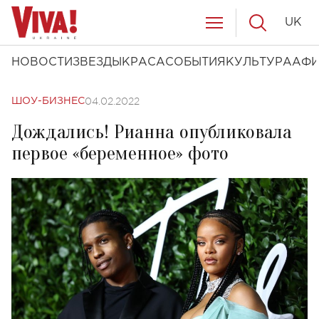
UK
НОВОСТИ
ЗВЕЗДЫ
КРАСА
СОБЫТИЯ
КУЛЬТУРА
АФ
04.02.2022
ШОУ-БИЗНЕС
Дождались! Рианна опубликовала
первое «беременное» фото