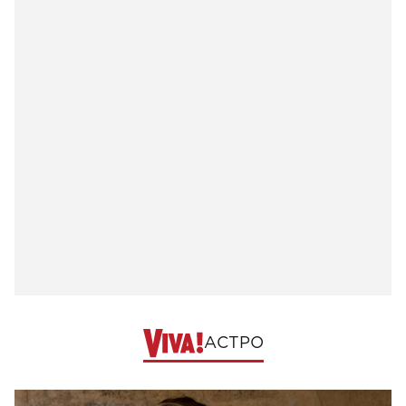
АСТРО