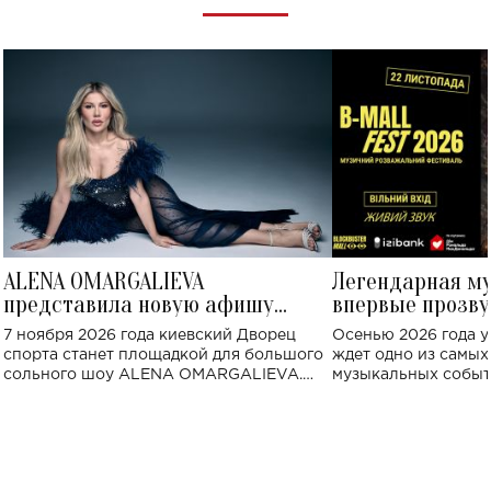
ALENA OMARGALIEVA
Легендарная м
представила новую афишу
впервые прозву
большого концерта во Дворце
Украине: где со
7 ноября 2026 года киевский Дворец
Осенью 2026 года у
спорта
спорта станет площадкой для большого
ждет одно из самы
сольного шоу ALENA OMARGALIEVA.
музыкальных событ
Концерт получил символичное название
«Не пьяная — влюбленная».