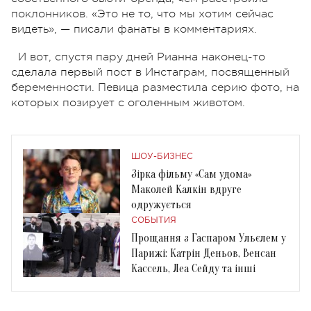
поклонников. «Это не то, что мы хотим сейчас
видеть», — писали фанаты в комментариях.
И вот, спустя пару дней Рианна наконец-то
сделала первый пост в Инстаграм, посвященный
беременности. Певица разместила серию фото, на
которых позирует с оголенным животом.
ШОУ-БИЗНЕС
Зірка фільму «Сам удома»
Маколей Калкін вдруге
одружується
СОБЫТИЯ
Прощання з Гаспаром Ульєлем у
Парижі: Катрін Деньов, Венсан
Кассель, Леа Сейду та інші