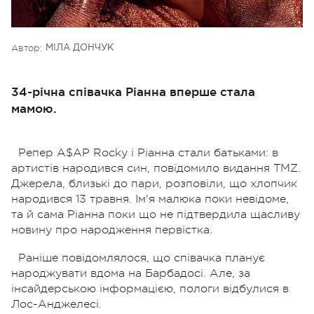
Автор:
МІЛА ДОНЧУК
34-річна співачка Ріанна вперше стала
мамою.
Репер A$AP Rocky і Ріанна стали батьками: в
артистів народився син, повідомило видання TMZ.
Джерела, близькі до пари, розповіли, що хлопчик
народився 13 травня. Ім'я малюка поки невідоме,
та й сама Ріанна поки що не підтвердила щасливу
новину про народження первістка.
Раніше повідомлялося, що співачка планує
народжувати вдома на Барбадосі. Але, за
інсайдерською інформацією, пологи відбулися в
Лос-Анджелесі.