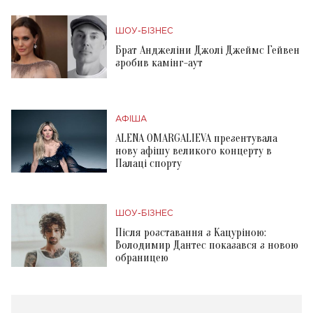
ШОУ-БІЗНЕС
Брат Анджеліни Джолі Джеймс Гейвен
зробив камінг-аут
АФІША
ALENA OMARGALIEVA презентувала
нову афішу великого концерту в
Палаці спорту
ШОУ-БІЗНЕС
Після розставання з Кацуріною:
Володимир Дантес показався з новою
обраницею