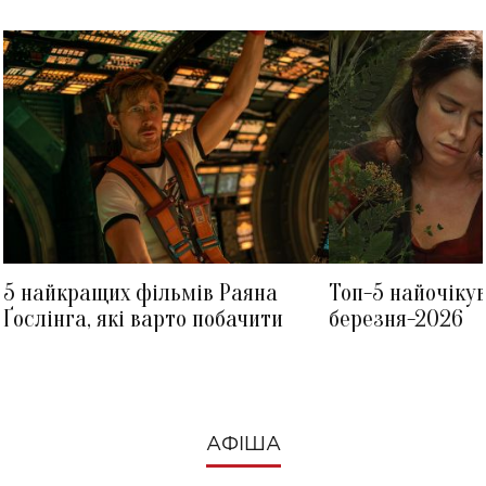
5 найкращих фільмів Раяна
Топ-5 найочіку
Ґослінга, які варто побачити
березня-2026
АФІША