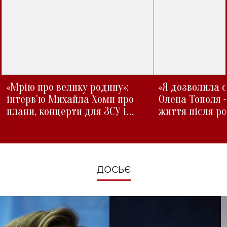
«Мрію про велику родину»:
«Я дозволила с
інтерв'ю Михайла Хоми про
Олена Тополя 
плани, концерти для ЗСУ і
життя після р
зміни під час війни
ДОСЬЄ