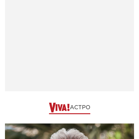
АСТРО