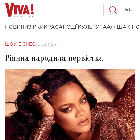
RU
НОВИНИ
ЗІРКИ
КРАСА
ПОДІЇ
КУЛЬТУРА
АФІША
КІНО
20.05.2022
ШОУ-БІЗНЕС
Ріанна народила первістка