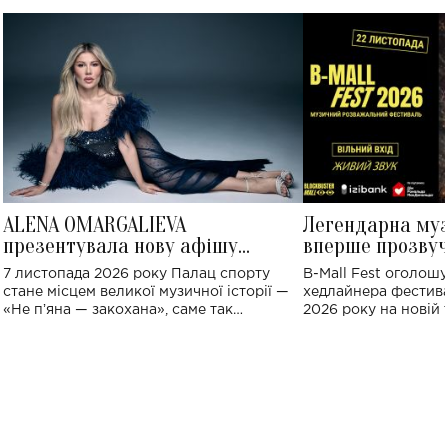
ALENA OMARGALIEVA
Легендарна му
презентувала нову афішу
вперше прозвуч
великого концерту в Палаці
Україні: де від
7 листопада 2026 року Палац спорту
B-Mall Fest оголош
спорту
стане місцем великої музичної історії —
хедлайнера фестива
«Не пʼяна — закохана», саме так
2026 року на новій т
символічно названо майбутній концерт
stage відбудеться у
ALENA OMARGALIEVA.
ENIGMA VOICES' OR