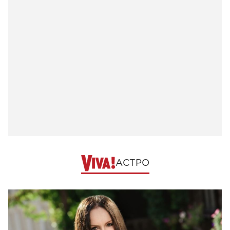
АСТРО