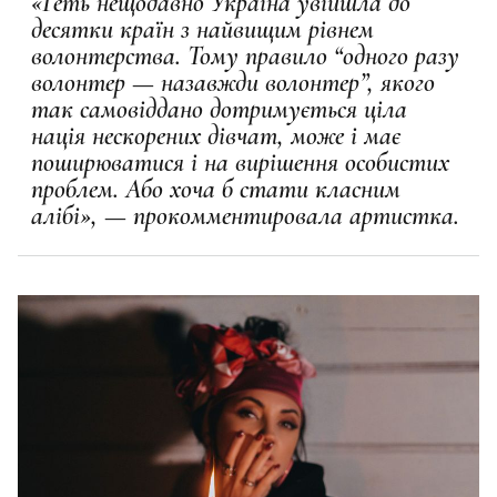
«Геть нещодавно Україна увійшла до
десятки країн з найвищим рівнем
волонтерства. Тому правило “одного разу
волонтер — назавжди волонтер”, якого
так самовіддано дотримується ціла
нація нескорених дівчат, може і має
поширюватися і на вирішення особистих
проблем. Або хоча б стати класним
алібі», — прокомментировала артистка.