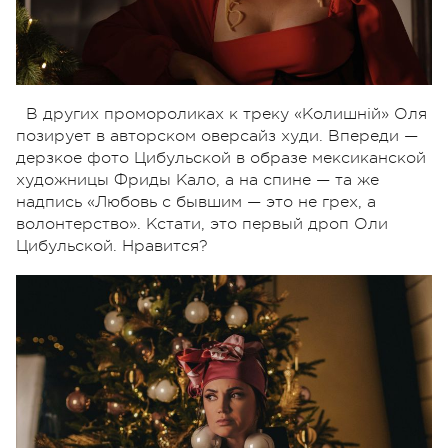
В других промороликах к треку «Колишній» Оля
позирует в авторском оверсайз худи. Впереди —
дерзкое фото Цибульской в образе мексиканской
художницы Фриды Кало, а на спине — та же
надпись «Любовь с бывшим — это не грех, а
волонтерство». Кстати, это первый дроп Оли
Цибульской. Нравится?