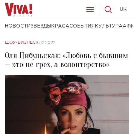
UK
НОВОСТИ
ЗВЕЗДЫ
КРАСА
СОБЫТИЯ
КУЛЬТУРА
АФ
16.12.2022
ШОУ-БИЗНЕС
Оля Цибульская: «Любовь с бывшим
— это не грех, а волонтерство»