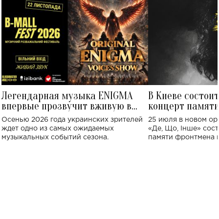
Легендарная музыка ENIGMA
В Киеве состои
впервые прозвучит вживую в
концерт памят
Украине: где состоится концерт
Клименко: более
Осенью 2026 года украинских зрителей
25 июля в новом op
исполнят песн
ждет одно из самых ожидаемых
«Де, Що, Інше» сос
музыкальных событий сезона.
памяти фронтмена
Михаила Клименко. 
особенный музыкал
посвященный артист
стало символом ис
настоящей любви.