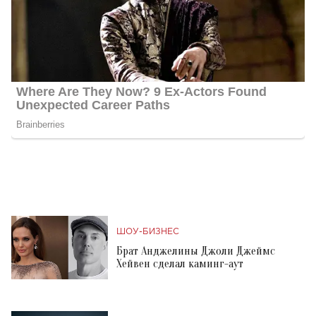
ШОУ-БИЗНЕС
Брат Анджелины Джоли Джеймс
Хейвен сделал каминг-аут