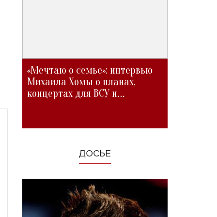
«Мечтаю о семье»: интервью
Михаила Хомы о планах,
концертах для ВСУ и
изменениях во время войны
ДОСЬЕ