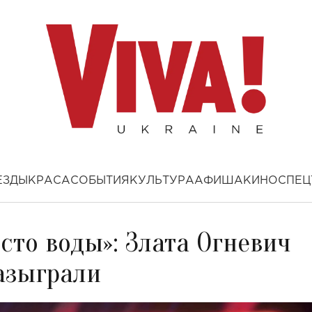
ЕЗДЫ
КРАСА
СОБЫТИЯ
КУЛЬТУРА
АФИША
КИНО
СПЕЦ
сто воды»: Злата Огневич
разыграли