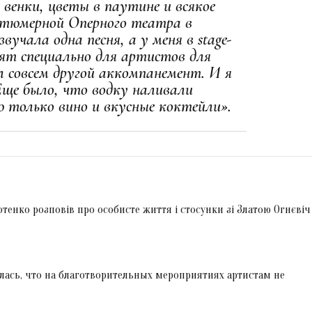
 венки, цветы в паутине и всякое
остюмерной Оперного театра в
вучала одна песня, а у меня в stage-
ят специально для артистов для
л совсем другой аккомпанемент. И я
Еще было, что водку наливали
ю только вино и вкусные коктейли».
тенко розповів про особисте життя і стосунки зі Златою Огнєвіч
лась, что на благотворительных мероприятиях артистам не