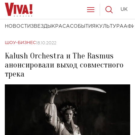
UK
НОВОСТИ
ЗВЕЗДЫ
КРАСА
СОБЫТИЯ
КУЛЬТУРА
АФ
18.10.2022
ШОУ-БИЗНЕС
Kalush Orchestra и The Rasmus
анонсировали выход совместного
трека