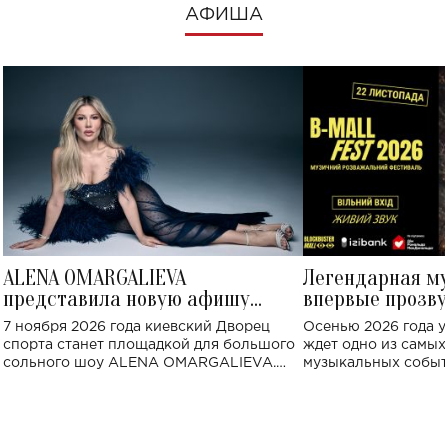
АФИША
ALENA OMARGALIEVA
Легендарная м
представила новую афишу
впервые прозву
большого концерта во Дворце
Украине: где со
7 ноября 2026 года киевский Дворец
Осенью 2026 года у
спорта
спорта станет площадкой для большого
ждет одно из самы
сольного шоу ALENA OMARGALIEVA.
музыкальных событ
Концерт получил символичное название
«Не пьяная — влюбленная».