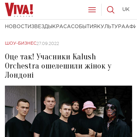
UK
НОВОСТИ
ЗВЕЗДЫ
КРАСА
СОБЫТИЯ
КУЛЬТУРА
АФ
27.09.2022
ШОУ-БИЗНЕС
Оце так! Учасники Kalush
Orchestra ошелешили жінок у
Лондоні