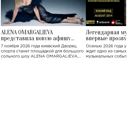
ALENA OMARGALIEVA
Легендарная м
представила новую афишу
впервые прозву
большого концерта во Дворце
Украине: где со
7 ноября 2026 года киевский Дворец
Осенью 2026 года у
спорта
спорта станет площадкой для большого
ждет одно из самы
сольного шоу ALENA OMARGALIEVA.
музыкальных событ
Концерт получил символичное название
«Не пьяная — влюбленная».