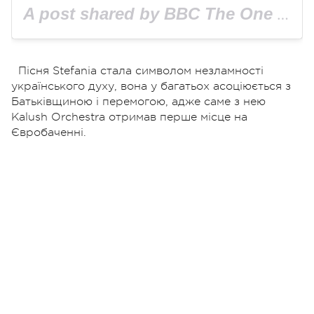
A post shared by BBC The One Show (@bbctheoneshow)
Пісня Stefania стала символом незламності
українського духу, вона у багатьох асоціюється з
Батьківщиною і перемогою, адже саме з нею
Kalush Orchestra отримав перше місце на
Євробаченні.