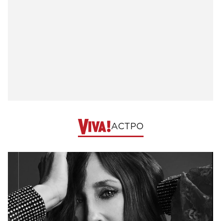
АСТРО