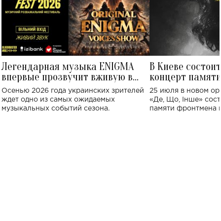
Легендарная музыка ENIGMA
В Киеве состои
впервые прозвучит вживую в
концерт памят
Украине: где состоится концерт
Клименко: более
Осенью 2026 года украинских зрителей
25 июля в новом op
исполнят песн
ждет одно из самых ожидаемых
«Де, Що, Інше» сос
музыкальных событий сезона.
памяти фронтмена
Михаила Клименко. 
особенный музыкал
посвященный артист
стало символом ис
настоящей любви.