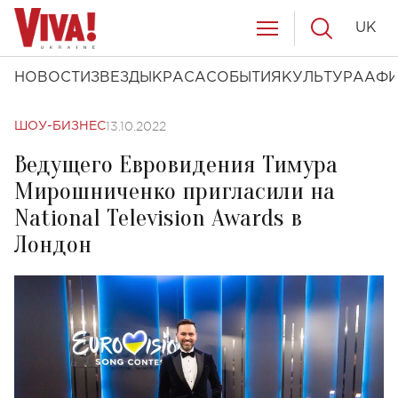
UK
НОВОСТИ
ЗВЕЗДЫ
КРАСА
СОБЫТИЯ
КУЛЬТУРА
АФ
13.10.2022
ШОУ-БИЗНЕС
Ведущего Евровидения Тимура
Мирошниченко пригласили на
National Television Awards в
Лондон