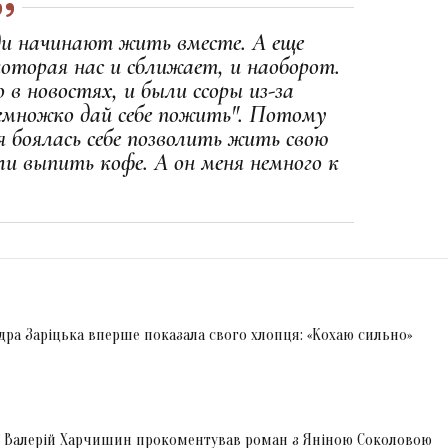
ди начинают жить вместе. А еще
оторая нас и сближает, и наоборот.
 в новостях, и были ссоры из-за
немножко дай себе пожить". Потому
я боялась себе позволить жить свою
ли выпить кофе. А он меня немного к
дра Заріцька вперше показала свого хлопця: «Кохаю сильно»
ка» Валерій Харчишин прокоментував роман з Яніною Соколовою