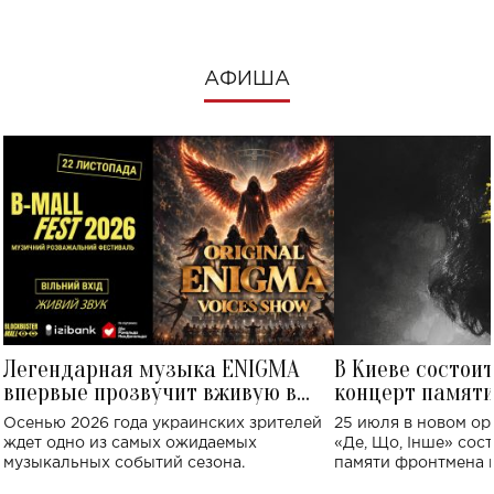
АФИША
Легендарная музыка ENIGMA
В Киеве состои
впервые прозвучит вживую в
концерт памят
Украине: где состоится концерт
Клименко: более
Осенью 2026 года украинских зрителей
25 июля в новом op
исполнят песн
ждет одно из самых ожидаемых
«Де, Що, Інше» сос
музыкальных событий сезона.
памяти фронтмена
Михаила Клименко. 