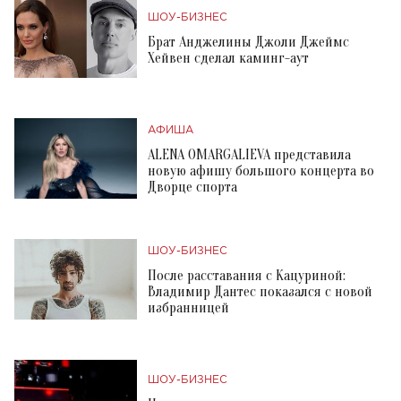
ШОУ-БИЗНЕС
Брат Анджелины Джоли Джеймс
Хейвен сделал каминг-аут
АФИША
ALENA OMARGALIEVA представила
новую афишу большого концерта во
Дворце спорта
ШОУ-БИЗНЕС
После расставания с Кацуриной:
Владимир Дантес показался с новой
избранницей
ШОУ-БИЗНЕС