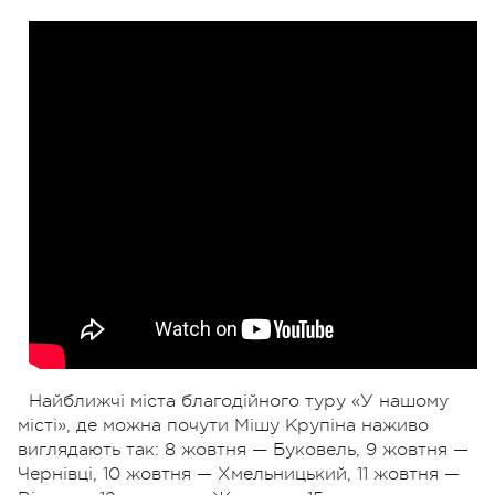
Найближчі міста благодійного туру «У нашому
місті», де можна почути Мішу Крупіна наживо
виглядають так: 8 жовтня — Буковель, 9 жовтня —
Чернівці, 10 жовтня — Хмельницький, 11 жовтня —