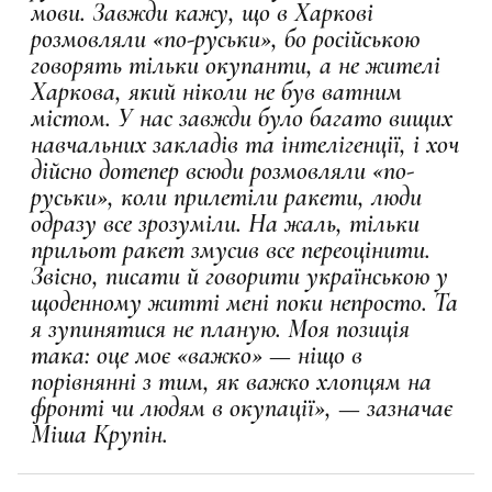
мови. Завжди кажу, що в Харкові
розмовляли «по-руськи», бо російською
говорять тільки окупанти, а не жителі
Харкова, який ніколи не був ватним
містом. У нас завжди було багато вищих
навчальних закладів та інтелігенції, і хоч
дійсно дотепер всюди розмовляли «по-
руськи», коли прилетіли ракети, люди
одразу все зрозуміли. На жаль, тільки
прильот ракет змусив все переоцінити.
Звісно, писати й говорити українською у
щоденному житті мені поки непросто. Та
я зупинятися не планую. Моя позиція
така: оце моє «важко» — ніщо в
порівнянні з тим, як важко хлопцям на
фронті чи людям в окупації», — зазначає
Міша Крупін.