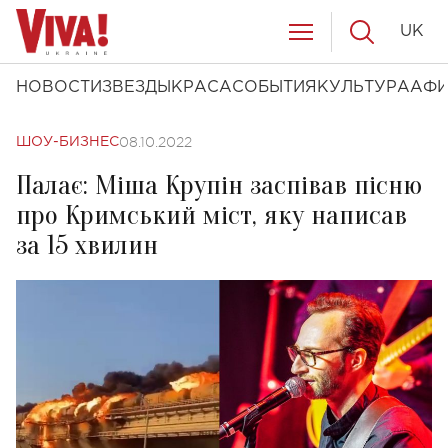
UK
НОВОСТИ
ЗВЕЗДЫ
КРАСА
СОБЫТИЯ
КУЛЬТУРА
АФ
08.10.2022
ШОУ-БИЗНЕС
Палає: Міша Крупін заспівав пісню
про Кримський міст, яку написав
за 15 хвилин