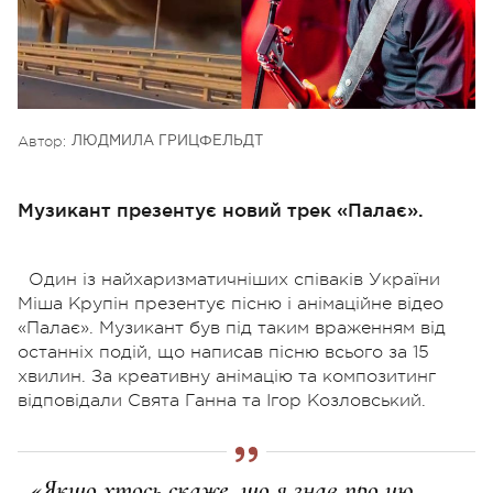
Автор:
ЛЮДМИЛА ГРИЦФЕЛЬДТ
Музикант презентує новий трек «Палає».
Один із найхаризматичніших співаків України
Міша Крупін презентує пісню і анімаційне відео
«Палає». Музикант був під таким враженням від
останніх подій, що написав пісню всього за 15
хвилин. За креативну анімацію та композитинг
відповідали Свята Ганна та Ігор Козловський.
«Якщо хтось скаже, що я знав про цю