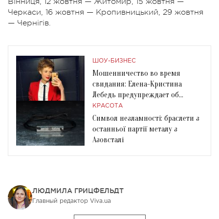
Вінниця, 12 жовтня — Житомир, 15 жовтня —
Черкаси, 16 жовтня — Кропивницький, 29 жовтня
— Чернігів.
ШОУ-БИЗНЕС
Мошенничество во время
свидания: Елена-Кристина
Лебедь предупреждает об
опасной афере
КРАСОТА
Символ незламності: браслети з
останньої партії металу з
Азовсталі
ЛЮДМИЛА ГРИЦФЕЛЬДТ
Главный редактор Viva.ua