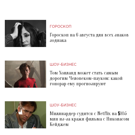
ГОРОСКОП
Гороскоп на 6 августа для всех знаков
зодиака
ШОУ-БИЗНЕС
Том Холланд может стать самым
дорогим Человеком-пауком: какой
гонорар ему прогнозируют
ШОУ-БИЗНЕС
Миллиардер судится с Netflix на $105
млн из-за кражи фильма с Николасом
Кейджем