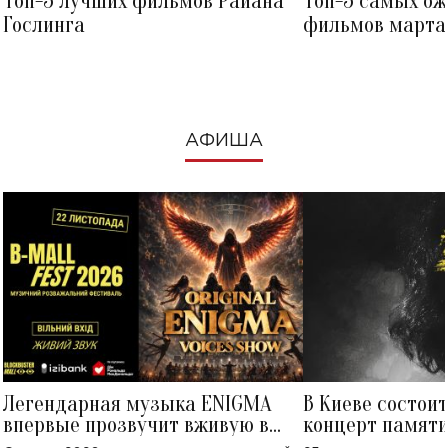
Топ-5 лучших фильмов Райана
Топ-5 самых о
Гослинга
фильмов марта 
посмотреть в к
АФИША
Легендарная музыка ENIGMA
В Киеве состои
впервые прозвучит вживую в
концерт памят
Украине: где состоится концерт
Клименко: более