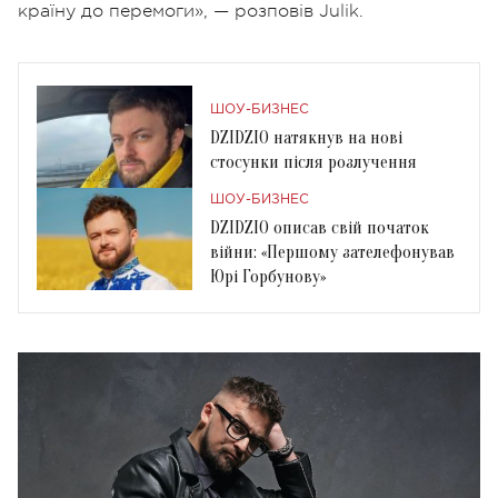
країну до перемоги», — розповів Julik.
ШОУ-БИЗНЕС
DZIDZIO натякнув на нові
стосунки після розлучення
ШОУ-БИЗНЕС
DZIDZIO описав свій початок
війни: «Першому зателефонував
Юрі Горбунову»