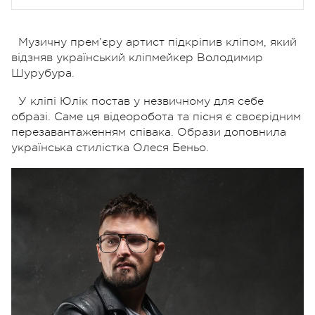
Музичну прем’єру артист підкріпив кліпом, який
відзняв український кліпмейкер Володимир
Шурубура.
У кліпі Юлік постав у незвичному для себе
образі. Саме ця відеоробота та пісня є своєрідним
перезавантаженням співака. Образи доповнила
українська стилістка Олеся Беньо.