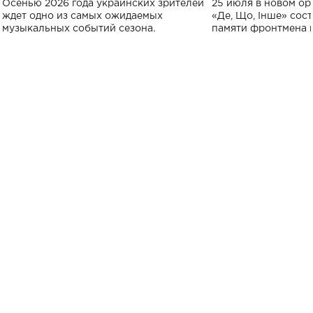
Осенью 2026 года украинских зрителей
25 июля в новом op
исполнят песн
ждет одно из самых ожидаемых
«Де, Що, Інше» сос
музыкальных событий сезона.
памяти фронтмена
Михаила Клименко. 
особенный музыкал
посвященный артист
стало символом ис
настоящей любви.