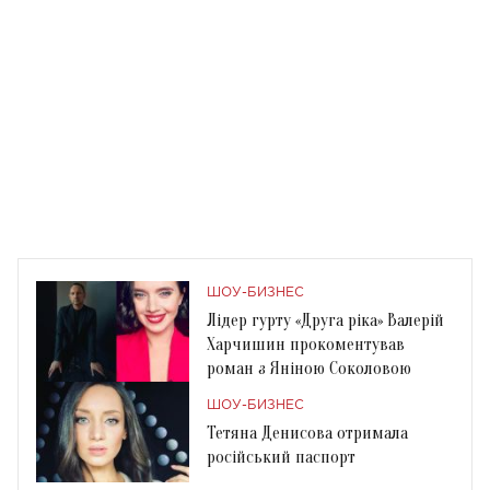
ШОУ-БИЗНЕС
Лідер гурту «Друга ріка» Валерій
Харчишин прокоментував
роман з Яніною Соколовою
ШОУ-БИЗНЕС
Тетяна Денисова отримала
російський паспорт