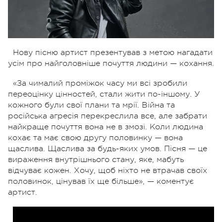
Нову пісню артист презентував з метою нагадати
усім про найголовніше почуття людини — кохання.
«За чималий проміжок часу ми всі зробили
переоцінку цінностей, стали жити по-іншому. У
кожного були свої плани та мрії. Війна та
російська агресія перекреслила все, але забрати
найкраще почуття вона не в змозі. Коли людина
кохає та має свою другу половинку — вона
щаслива. Щаслива за будь-яких умов. Пісня — це
вираження внутрішнього стану, яке, мабуть
відчуває кожен. Хочу, щоб ніхто не втрачав своїх
половинок, цінував їх ще більше», — коментує
артист.