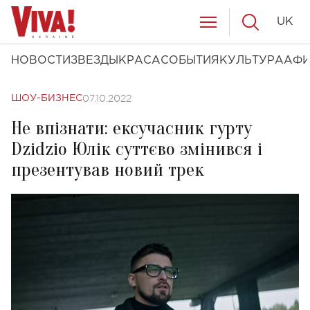
UK
НОВОСТИ
ЗВЕЗДЫ
КРАСА
СОБЫТИЯ
КУЛЬТУРА
АФ
07.10.2022
ШОУ-БИЗНЕС
Не впізнати: ексучасник гурту
Dzidzio Юлік суттєво змінився і
презентував новий трек