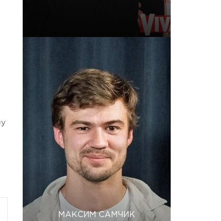
лу
МАКСИМ САМЧИК