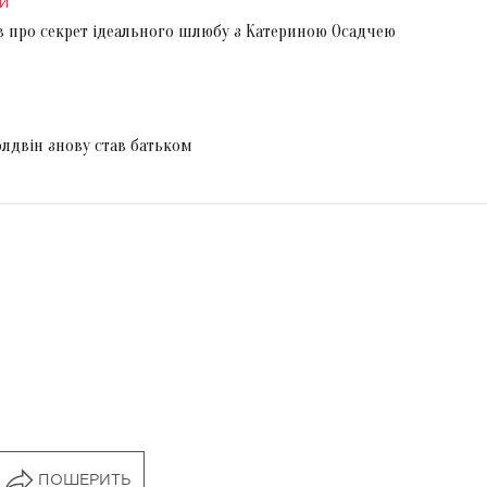
И
в про секрет ідеального шлюбу з Катериною Осадчею
олдвін знову став батьком
ПОШЕРИТЬ