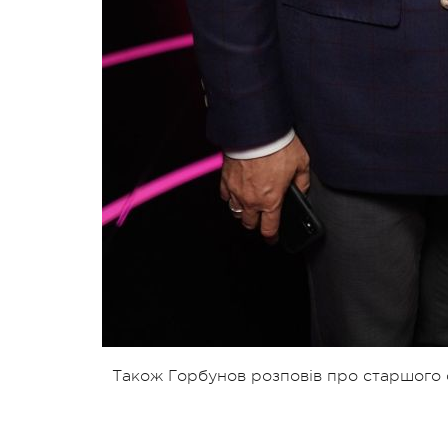
Також Горбунов розповів про старшого с