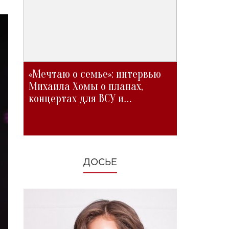
«Мечтаю о семье»: интервью
Михаила Хомы о планах,
концертах для ВСУ и
изменениях во время войны
ДОСЬЕ