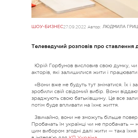
27.09.2022
Автор:
ШОУ-БИЗНЕС
ЛЮДМИЛА ГРИ
Телеведучий розповів про ставлення д
Юрій Горбунов висловив свою думку, чи 
акторів, які залишилися жити і працювати в
«Вони вже не будуть тут зніматися. Їх і з
зробили свій свідомий вибір. Вони віддаю
зраджують свою батьківщину. Це все залиша
потім буде впливати на їхнє життя.
Звичайно, вони не зможуть більше повер
Пробачать їм українці чи не пробачать — н
цим вибором згодні далі жити — така їхня
в інтерв’ю для
КП Україна
.