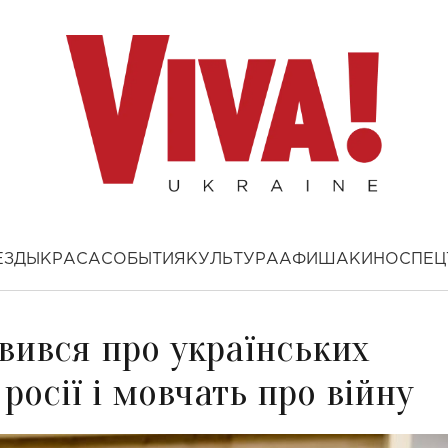
ЕЗДЫ
КРАСА
СОБЫТИЯ
КУЛЬТУРА
АФИША
КИНО
СПЕЦ
вився про українських
 росії і мовчать про війну