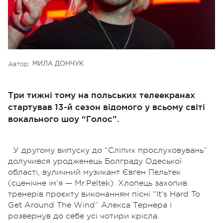
Автор:
МИЛА ДОНЧУК
Три тижні тому на польських телеекранах
стартував 13-й сезон відомого у всьому світі
вокального шоу “Голос”.
У другому випуску до “Сліпих прослуховувань”
долучився уродженець Болграду Одеської
області, вуличний музикант Євген Пельтек
(сценічне ім’я — Mr.Peltek). Хлопець захопив
тренерів проєкту виконанням пісні “It's Hard To
Get Around The Wind” Алекса Тернера і
розвернув до себе усі чотири крісла.