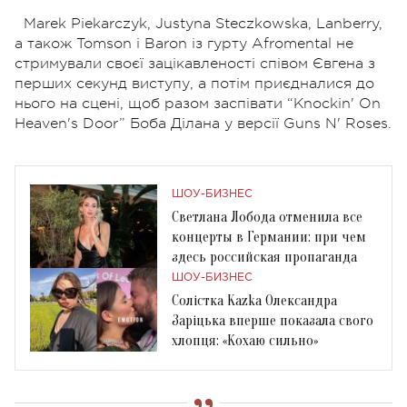
Marek Piekarczyk, Justyna Steczkowska, Lanberry,
а також Tomson i Baron із гурту Afromental не
стримували своєї зацікавленості співом Євгена з
перших секунд виступу, а потім приєдналися до
нього на сцені, щоб разом заспівати “Knockin' On
Heaven's Door” Боба Ділана у версії Guns N' Roses.
ШОУ-БИЗНЕС
Светлана Лобода отменила все
концерты в Германии: при чем
здесь российская пропаганда
ШОУ-БИЗНЕС
Солістка Kazka Олександра
Заріцька вперше показала свого
хлопця: «Кохаю сильно»