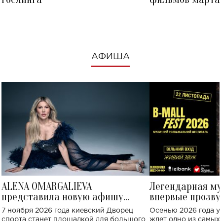
посмотреть в к
АФИША
ALENA OMARGALIEVA
Легендарная м
представила новую афишу
впервые прозву
большого концерта во Дворце
Украине: где со
7 ноября 2026 года киевский Дворец
Осенью 2026 года у
спорта
спорта станет площадкой для большого
ждет одно из самы