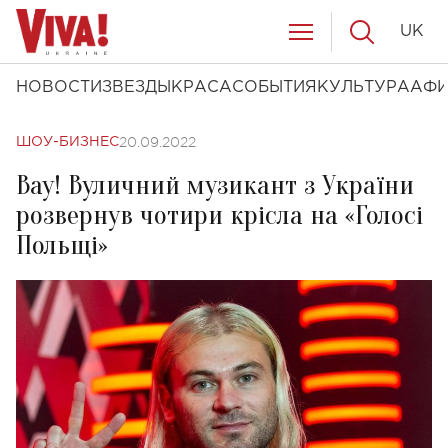
UK
НОВОСТИ
ЗВЕЗДЫ
КРАСА
СОБЫТИЯ
КУЛЬТУРА
АФ
20.09.2022
ШОУ-БИЗНЕС
Вау! Вуличний музикант з України
розвернув чотири крісла на «Голосі
Польщі»