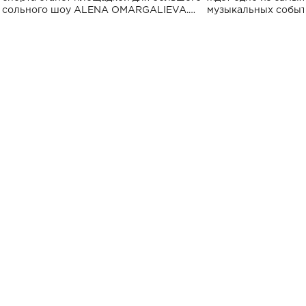
сольного шоу ALENA OMARGALIEVA.
музыкальных событ
Концерт получил символичное название
«Не пьяная — влюбленная».