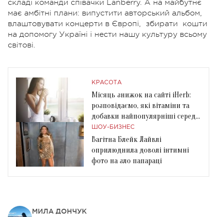
складі команди співачки Lanberry. А на майбутнє
має амбітні плани: випустити авторський альбом,
влаштовувати концерти в Європі,
збирати
кошти
на допомогу Україні і нести нашу культуру всьому
світові.
КРАСОТА
Місяць знижок на сайті iHerb:
розповідаємо, які вітаміни та
добавки найпопулярніші серед
українців
ШОУ-БИЗНЕС
Вагітна Блейк Лайвлі
оприлюднила доволі інтимні
фото на зло папараці
МИЛА ДОНЧУК